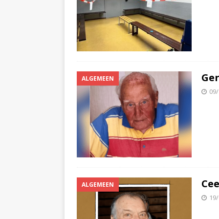
Ger
ALGEMEEN
09/
Cee
ALGEMEEN
19/