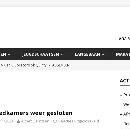
BGA l
GEN
JEUGDSCHAATSEN
LANGEBAAN
MARA
n NK en Clubrecord 5k Quinty
ALGEMEEN
pioenschap HCA 2026
ALGEMEEN
ACT
rd 1500m Meike Ketelaars
LANGEBAAN
– Pro
rds op de 700m: Meike en Sjors
ALGEMEEN
– Wed
o: op reis naar zijn roots
MOOI VERHAAL
edkamers weer gesloten
– Afm
11/2021
Albert Gerritsen
Reacties uitgeschakeld
– Re