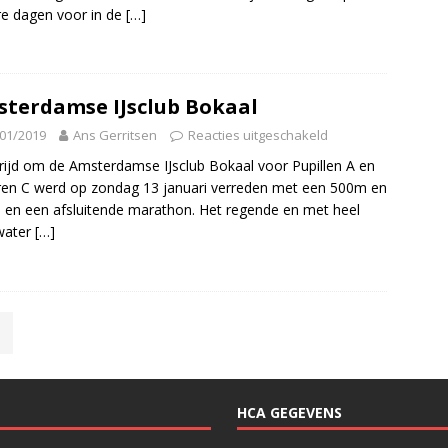
e dagen voor in de
[…]
terdamse IJsclub Bokaal
01/2019
Ans Gerritsen
Reacties uitgeschakeld
rijd om de Amsterdamse IJsclub Bokaal voor Pupillen A en
ren C werd op zondag 13 januari verreden met een 500m en
en een afsluitende marathon. Het regende en met heel
water
[…]
HCA GEGEVENS