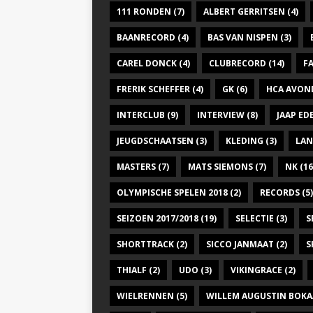
111 RONDEN
(7)
ALBERT GERRITSEN
(4)
BAANRECORD
(4)
BAS VAN NISPEN
(3)
CAREL DONCK
(4)
CLUBRECORD
(14)
F
FRERIK SCHEFFER
(4)
GK
(6)
HCA AVON
INTERCLUB
(9)
INTERVIEW
(8)
JAAP E
JEUGDSCHAATSEN
(3)
KLEDING
(3)
LAN
MASTERS
(7)
MATS SIEMONS
(7)
NK
(16
OLYMPISCHE SPELEN 2018
(2)
RECORDS
(5)
SEIZOEN 2017/2018
(19)
SELECTIE
(3)
S
SHORTTRACK
(2)
SICCO JANMAAT
(2)
S
THIALF
(2)
UDO
(3)
VIKINGRACE
(2)
WIELRENNEN
(5)
WILLEM AUGUSTIN BOKA