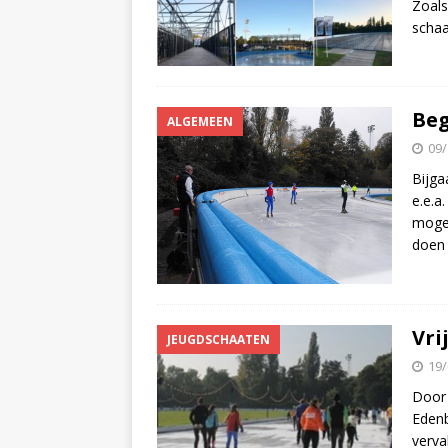
Zoals
schaa
Beg
ALGEMEEN
09/
Bijga
e.e.a
mogel
doen 
Vri
JEUGDSCHAATEN
19/
Door 
Edenb
verva