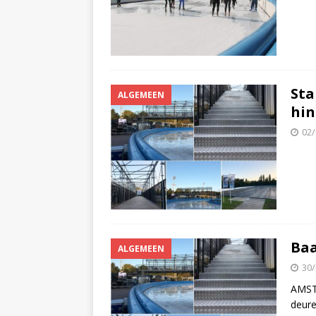
Sta
ALGEMEEN
hin
02/
Baa
ALGEMEEN
30/
AMST
deure