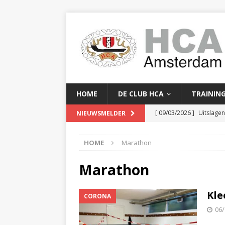
HOME
DE CLUB HCA
TRAININ
[ 09/03/2026 ]
Uitslage
NIEUWSMELDER
[ 08/03/2026 ]
Clubkam
HOME
Marathon
[ 02/02/2026 ]
Baanreco
[ 24/01/2026 ]
Baanreco
Marathon
[ 16/04/2026 ]
Serge Yor
Kle
CORONA
06/