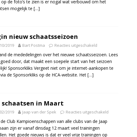
 op de foto’s te zien is er nogal wat verbouwd om het
tsen mogelijk te
[…]
in nieuw schaatsseizoen
10/2019
Bart Postma
Reacties uitgeschakeld
and de mededelingen over het nieuwe schaatsseizoen. Lees
. goed door, dat maakt een soepele start van het seizoen
ijk! Sponsorkliks Vergeet niet om je internet-aankopen te
via de Sponsorkliks op de HCA-website. Het
[…]
j schaatsen in Maart
02/2019
Jaap van der Spek
Reacties uitgeschakeld
de Club Kampioenschappen van alle clubs van de Jaap
aan zijn er vanaf dinsdag 12 maart veel trainingen
llen. Het goede nieuws is dat er veel vrije trainingen op