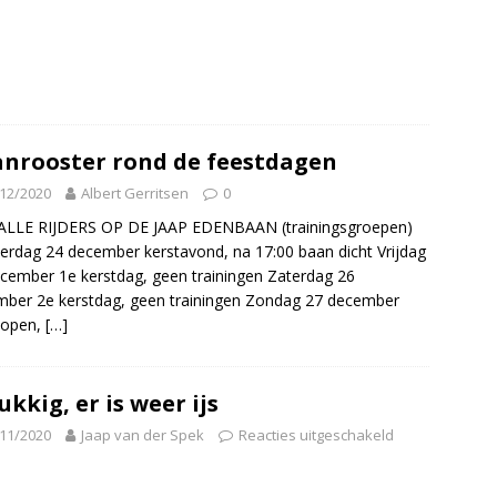
nrooster rond de feestdagen
12/2020
Albert Gerritsen
0
ALLE RIJDERS OP DE JAAP EDENBAAN (trainingsgroepen)
rdag 24 december kerstavond, na 17:00 baan dicht Vrijdag
cember 1e kerstdag, geen trainingen Zaterdag 26
ber 2e kerstdag, geen trainingen Zondag 27 december
 open,
[…]
ukkig, er is weer ijs
11/2020
Jaap van der Spek
Reacties uitgeschakeld