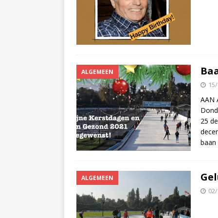
Baa
ALGEMEEN
15/
AAN 
Donde
25 de
decem
baan
Gel
ALGEMEEN
02/