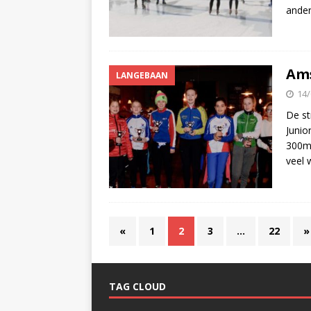
ander
Ams
LANGEBAAN
14/
De st
Junio
300m 
veel 
«
1
2
3
…
22
»
TAG CLOUD