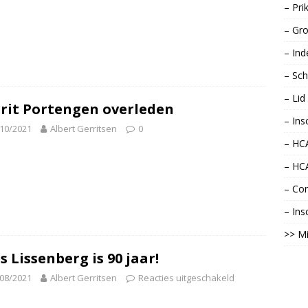
– Pri
– Gro
– Ind
– Sch
– Li
rit Portengen overleden
– Ins
10/2021
Albert Gerritsen
0
– HCA
– HC
– Con
– Ins
>> Mi
s Lissenberg is 90 jaar!
08/2021
Albert Gerritsen
Reacties uitgeschakeld