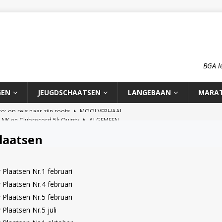
BGA l
GEN
JEUGDSCHAATSEN
LANGEBAAN
MARA
n NK en Clubrecord 5k Quinty
ALGEMEEN
pioenschap HCA 2026
ALGEMEEN
laatsen
rd 1500m Meike Ketelaars
LANGEBAAN
rds op de 700m: Meike en Sjors
ALGEMEEN
Plaatsen Nr.1 februari
o: op reis naar zijn roots
MOOI VERHAAL
Plaatsen Nr.4 februari
Plaatsen Nr.5 februari
Plaatsen Nr.5 juli