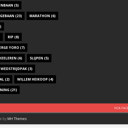
DENBAAN
(5)
GEBAAN
(23)
MARATHON
(6)
)
RIP
(8)
ERGE YORO
(7)
KEELEREN
(6)
SLIJPEN
(5)
WEDSTRIJDPAK
(3)
AL
(2)
WILLEM HEIKOOP
(4)
INING
(21)
HCA FA
me by
MH Themes