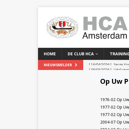
HOME
DE CLUB HCA
TRAININ
[ 09/03/2026 ]
Uitslage
NIEUWSMELDER
[ 08/03/2026 ]
Clubkam
Op Uw P
[ 02/02/2026 ]
Baanreco
[ 24/01/2026 ]
Baanreco
1976-02 Op Uw 
[ 16/04/2026 ]
Serge Yor
1977-02 Op Uw 
1977-02 Op Uw 
2004-07 Op Uw 