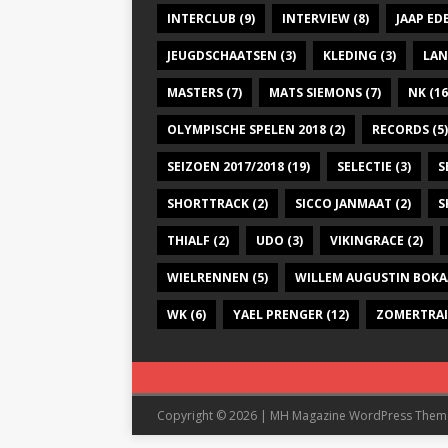
INTERCLUB
(9)
INTERVIEW
(8)
JAAP E
JEUGDSCHAATSEN
(3)
KLEDING
(3)
LAN
MASTERS
(7)
MATS SIEMONS
(7)
NK
(16
OLYMPISCHE SPELEN 2018
(2)
RECORDS
(5)
SEIZOEN 2017/2018
(19)
SELECTIE
(3)
S
SHORTTRACK
(2)
SICCO JANMAAT
(2)
S
THIALF
(2)
UDO
(3)
VIKINGRACE
(2)
WIELRENNEN
(5)
WILLEM AUGUSTIN BOKA
WK
(6)
YAEL PRENGER
(12)
ZOMERTRA
Copyright © 2026 | MH Magazine WordPress The