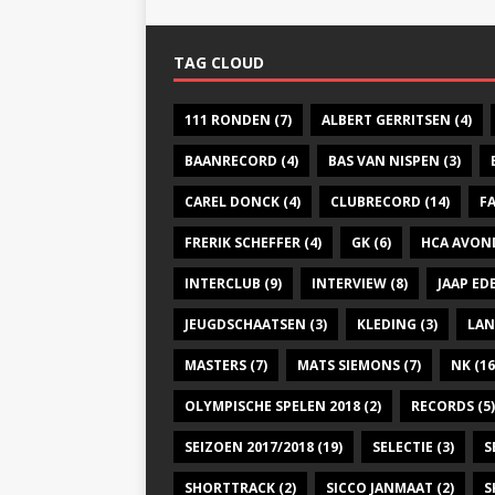
TAG CLOUD
111 RONDEN
(7)
ALBERT GERRITSEN
(4)
BAANRECORD
(4)
BAS VAN NISPEN
(3)
CAREL DONCK
(4)
CLUBRECORD
(14)
F
FRERIK SCHEFFER
(4)
GK
(6)
HCA AVON
INTERCLUB
(9)
INTERVIEW
(8)
JAAP E
JEUGDSCHAATSEN
(3)
KLEDING
(3)
LAN
MASTERS
(7)
MATS SIEMONS
(7)
NK
(16
OLYMPISCHE SPELEN 2018
(2)
RECORDS
(5)
SEIZOEN 2017/2018
(19)
SELECTIE
(3)
S
SHORTTRACK
(2)
SICCO JANMAAT
(2)
S