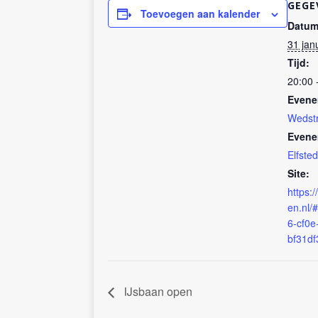
GEGE
Toevoegen aan kalender
Datum
31 jan
Tijd:
20:00 
Evene
Wedstr
Evene
Elfste
Site:
https:/
en.nl/
6-cf0e
bf31df
IJsbaan open