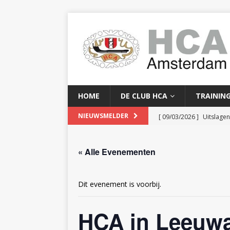
HOME
DE CLUB HCA
TRAININ
[ 09/03/2026 ]
Uitslage
NIEUWSMELDER
[ 08/03/2026 ]
Clubkam
« Alle Evenementen
[ 02/02/2026 ]
Baanreco
[ 24/01/2026 ]
Baanreco
Dit evenement is voorbij.
[ 16/04/2026 ]
Serge Yor
HCA in Leeuw