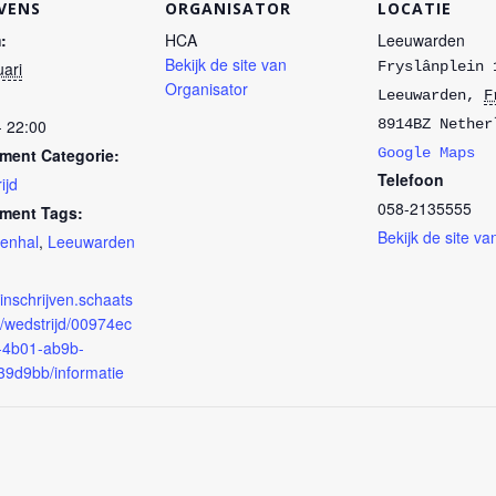
VENS
ORGANISATOR
LOCATIE
:
HCA
Leeuwarden
Bekijk de site van
uari
Fryslânplein 
Organisator
Leeuwarden
,
F
- 22:00
8914BZ
Nether
ment Categorie:
Google Maps
Telefoon
ijd
058-2135555
ment Tags:
Bekijk de site va
denhal
,
Leeuwarden
/inschrijven.schaats
#/wedstrijd/00974ec
-4b01-ab9b-
39d9bb/informatie