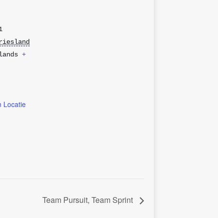
1
riesland
lands
+
n Locatie
Team Pursuit, Team Sprint