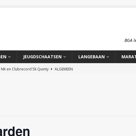
BGA l
GEN
JEUGDSCHAATSEN
LANGEBAAN
MARA
n NK en Clubrecord 5k Quinty
ALGEMEEN
pioenschap HCA 2026
ALGEMEEN
rd 1500m Meike Ketelaars
LANGEBAAN
rds op de 700m: Meike en Sjors
ALGEMEEN
o: op reis naar zijn roots
MOOI VERHAAL
arden