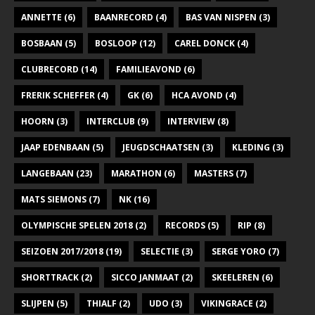
a
ANNETTE
(6)
BAANRECORD
(4)
BAS VAN NISPEN
(3)
v
BOSBAAN
(5)
BOSLOOP
(12)
CAREL DONCK
(4)
i
CLUBRECORD
(14)
FAMILIEAVOND
(6)
g
FRERIK SCHEFFER
(4)
GK
(6)
HCA AVOND
(4)
a
t
HOORN
(3)
INTERCLUB
(9)
INTERVIEW
(8)
i
JAAP EDENBAAN
(5)
JEUGDSCHAATSEN
(3)
KLEDING
(3)
e
LANGEBAAN
(23)
MARATHON
(6)
MASTERS
(7)
MATS SIEMONS
(7)
NK
(16)
OLYMPISCHE SPELEN 2018
(2)
RECORDS
(5)
RIP
(8)
SEIZOEN 2017/2018
(19)
SELECTIE
(3)
SERGE YORO
(7)
SHORTTRACK
(2)
SICCO JANMAAT
(2)
SKEELEREN
(6)
SLIJPEN
(5)
THIALF
(2)
UDO
(3)
VIKINGRACE
(2)