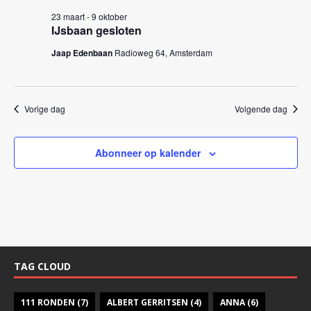
k
n
23 maart
-
9 oktober
e
n
IJsbaan gesloten
a
n
Jaap Edenbaan
Radioweg 64, Amsterdam
v
e
i
n
g
w
Vorige dag
Volgende dag
a
e
t
i
e
Abonneer op kalender
e
r
g
e
v
e
TAG CLOUD
n
n
111 RONDEN
(7)
ALBERT GERRITSEN
(4)
ANNA
(6)