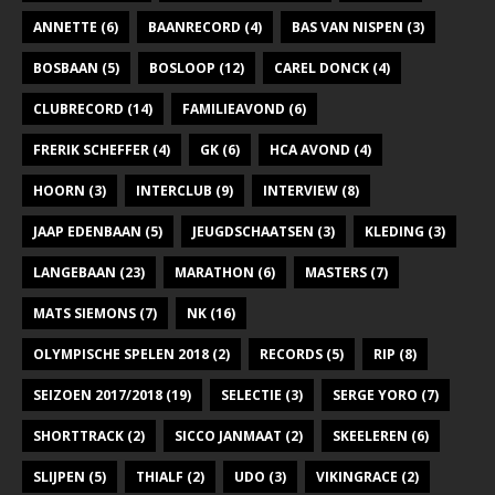
a
ANNETTE
(6)
BAANRECORD
(4)
BAS VAN NISPEN
(3)
v
BOSBAAN
(5)
BOSLOOP
(12)
CAREL DONCK
(4)
i
CLUBRECORD
(14)
FAMILIEAVOND
(6)
g
FRERIK SCHEFFER
(4)
GK
(6)
HCA AVOND
(4)
a
t
HOORN
(3)
INTERCLUB
(9)
INTERVIEW
(8)
i
JAAP EDENBAAN
(5)
JEUGDSCHAATSEN
(3)
KLEDING
(3)
e
LANGEBAAN
(23)
MARATHON
(6)
MASTERS
(7)
MATS SIEMONS
(7)
NK
(16)
OLYMPISCHE SPELEN 2018
(2)
RECORDS
(5)
RIP
(8)
SEIZOEN 2017/2018
(19)
SELECTIE
(3)
SERGE YORO
(7)
SHORTTRACK
(2)
SICCO JANMAAT
(2)
SKEELEREN
(6)
SLIJPEN
(5)
THIALF
(2)
UDO
(3)
VIKINGRACE
(2)