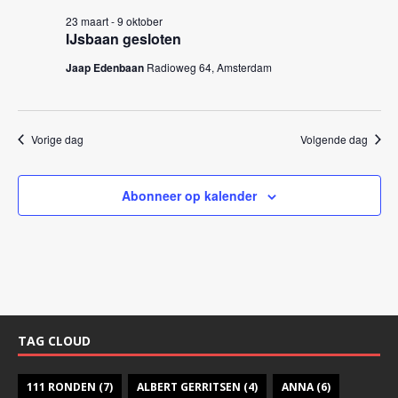
k
n
23 maart
-
9 oktober
e
n
IJsbaan gesloten
a
n
Jaap Edenbaan
Radioweg 64, Amsterdam
v
e
i
n
g
w
Vorige dag
Volgende dag
a
e
t
i
e
Abonneer op kalender
e
r
g
e
v
e
TAG CLOUD
n
n
111 RONDEN
(7)
ALBERT GERRITSEN
(4)
ANNA
(6)