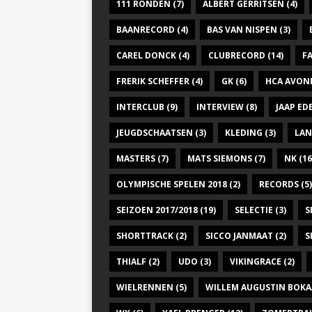
g
111 RONDEN
(7)
ALBERT GERRITSEN
(4)
.
a
BAANRECORD
(4)
BAS VAN NISPEN
(3)
t
CAREL DONCK
(4)
CLUBRECORD
(14)
F
i
FRERIK SCHEFFER
(4)
GK
(6)
HCA AVON
e
INTERCLUB
(9)
INTERVIEW
(8)
JAAP E
JEUGDSCHAATSEN
(3)
KLEDING
(3)
LAN
MASTERS
(7)
MATS SIEMONS
(7)
NK
(16
OLYMPISCHE SPELEN 2018
(2)
RECORDS
(5)
SEIZOEN 2017/2018
(19)
SELECTIE
(3)
S
SHORTTRACK
(2)
SICCO JANMAAT
(2)
S
THIALF
(2)
UDO
(3)
VIKINGRACE
(2)
WIELRENNEN
(5)
WILLEM AUGUSTIN BOKA