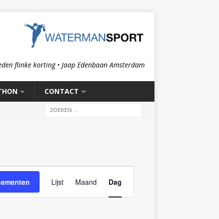
eden flinke korting • Jaap Edenbaan Amsterdam
THON
CONTACT
E
nementen
Lijst
Maand
Dag
v
e
n