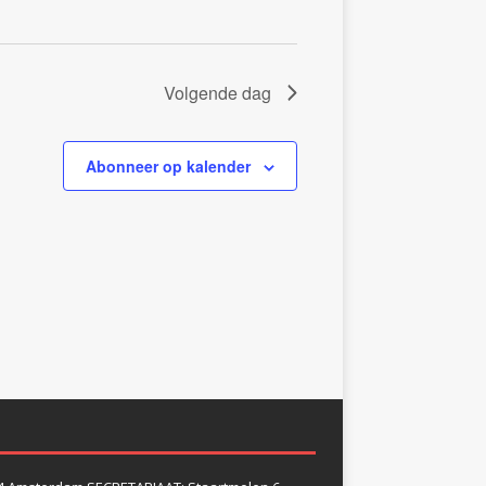
i
g
a
t
Volgende dag
i
e
Abonneer op kalender