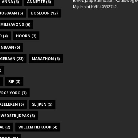
BAAN: Jaap Edenbaan, Radioweg 6
ANNA
(6)
ANNETTE
(6)
Mijdrecht KVK 40532742
BOSBAAN
(5)
BOSLOOP
(12)
AMILIEAVOND
(6)
D
(4)
HOORN
(3)
DENBAAN
(5)
GEBAAN
(23)
MARATHON
(6)
)
RIP
(8)
ERGE YORO
(7)
KEELEREN
(6)
SLIJPEN
(5)
WEDSTRIJDPAK
(3)
AL
(2)
WILLEM HEIKOOP
(4)