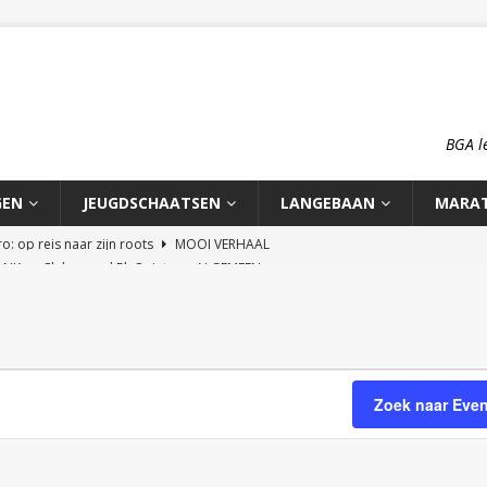
BGA l
GEN
JEUGDSCHAATSEN
LANGEBAAN
MARA
n NK en Clubrecord 5k Quinty
ALGEMEEN
pioenschap HCA 2026
ALGEMEEN
rd 1500m Meike Ketelaars
LANGEBAAN
rds op de 700m: Meike en Sjors
ALGEMEEN
o: op reis naar zijn roots
MOOI VERHAAL
Zoek naar Eve