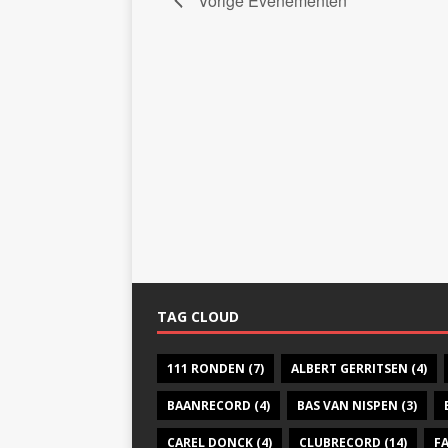
Vorige
Evenementen
TAG CLOUD
111 RONDEN
(7)
ALBERT GERRITSEN
(4)
BAANRECORD
(4)
BAS VAN NISPEN
(3)
CAREL DONCK
(4)
CLUBRECORD
(14)
F