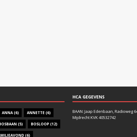
HCA GEGEVENS
BAAN: Jaap Edenbaan, Radioweg 6
ANNA
(6)
ANNETTE
(6)
Mijdrecht KVK 40532742
BOSBAAN
(5)
BOSLOOP
(12)
AMILIEAVOND
(6)