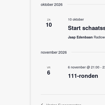
g
.
oktober 2026
a
t
10 oktober
ZA
i
10
Start schaats
e
Jaap Edenbaan
Radiow
november 2026
6 november @ 21:00
-
2
VR
6
111-ronden