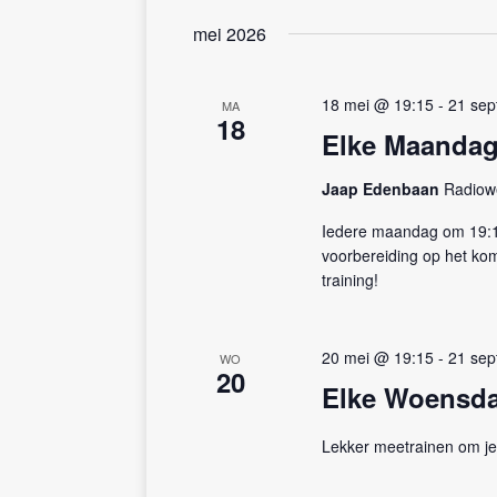
n
v
mei 2026
e
w
n
e
e
18 mei @ 19:15
-
21 sep
MA
e
m
18
Elke Maandag
e
r
n
g
Jaap Edenbaan
Radiow
t
e
e
Iedere maandag om 19:15 
n
v
voorbereiding op het kom
m
training!
e
e
t
n
k
n
20 mei @ 19:15
-
21 sep
e
WO
20
y
Elke Woensda
a
w
v
o
Lekker meetrainen om je
r
i
d