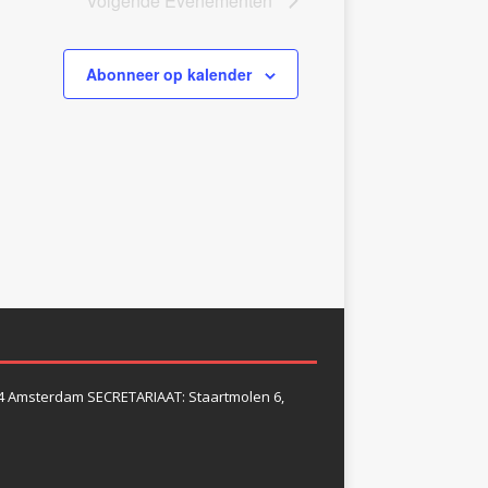
Volgende
Evenementen
Abonneer op kalender
4 Amsterdam SECRETARIAAT: Staartmolen 6,