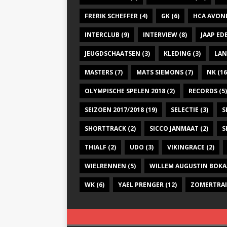
FRERIK SCHEFFER
(4)
GK
(6)
HCA AVON
INTERCLUB
(9)
INTERVIEW
(8)
JAAP E
JEUGDSCHAATSEN
(3)
KLEDING
(3)
LAN
MASTERS
(7)
MATS SIEMONS
(7)
NK
(16
OLYMPISCHE SPELEN 2018
(2)
RECORDS
(5)
SEIZOEN 2017/2018
(19)
SELECTIE
(3)
S
SHORTTRACK
(2)
SICCO JANMAAT
(2)
S
THIALF
(2)
UDO
(3)
VIKINGRACE
(2)
WIELRENNEN
(5)
WILLEM AUGUSTIN BOKA
WK
(6)
YAEL PRENGER
(12)
ZOMERTRA