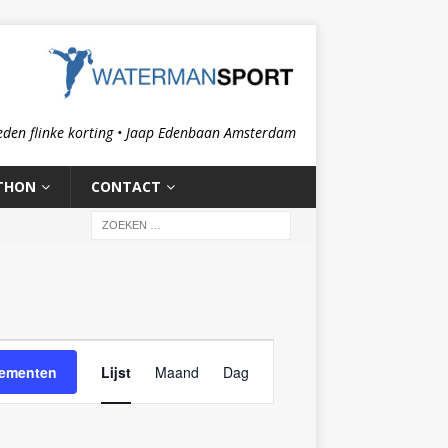
eden flinke korting • Jaap Edenbaan Amsterdam
THON
CONTACT
E
nementen
Lijst
Maand
Dag
v
e
n