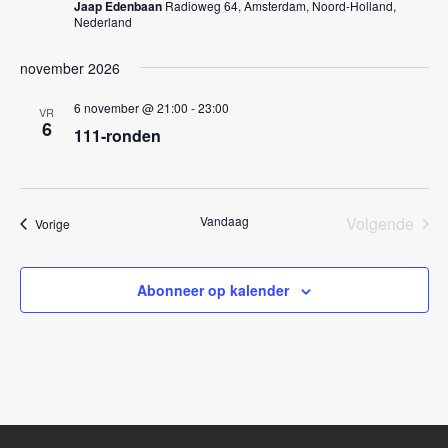
Jaap Edenbaan
Radioweg 64, Amsterdam, Noord-Holland,
a
Nederland
v
november 2026
i
g
6 november @ 21:00
-
23:00
VR
6
111-ronden
a
t
i
Vandaag
Volgende
Evenementen
Vorige
e
Eveneme
Abonneer op kalender