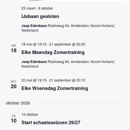
k
n
23 maart
-
9 oktober
e
n
IJsbaan gesloten
a
n
v
Jaap Edenbaan
Radioweg 64, Amsterdam, Noord-Holland,
e
Nederland
i
n
g
18 mei @ 19:15
-
21 september @ 20:25
w
MA
a
18
Elke Maandag Zomertraining
e
t
Jaap Edenbaan
Radioweg 64, Amsterdam, Noord-Holland,
i
e
Nederland
e
r
20 mei @ 19:15
-
21 september @ 20:15
g
WO
20
Elke Woensdag Zomertraining
e
v
oktober 2026
e
10 oktober
ZA
n
10
Start schaatsseizoen 26/27
n