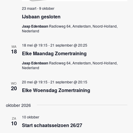
k
n
23 maart
-
9 oktober
e
n
IJsbaan gesloten
a
n
v
Jaap Edenbaan
Radioweg 64, Amsterdam, Noord-Holland,
e
Nederland
i
n
g
18 mei @ 19:15
-
21 september @ 20:25
w
MA
a
18
Elke Maandag Zomertraining
e
t
Jaap Edenbaan
Radioweg 64, Amsterdam, Noord-Holland,
i
e
Nederland
e
r
20 mei @ 19:15
-
21 september @ 20:15
g
WO
20
Elke Woensdag Zomertraining
e
v
oktober 2026
e
10 oktober
ZA
n
10
Start schaatsseizoen 26/27
n