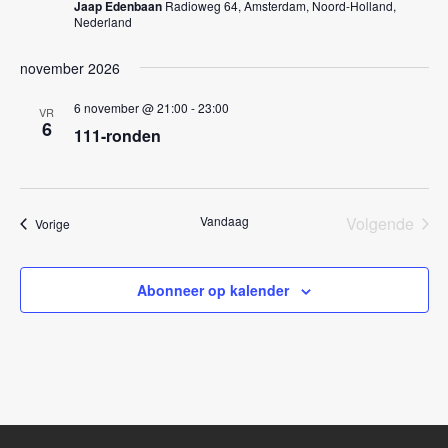
Jaap Edenbaan
Radioweg 64, Amsterdam, Noord-Holland,
a
Nederland
v
november 2026
i
g
6 november @ 21:00
-
23:00
VR
6
111-ronden
a
t
i
Vandaag
Volgende
Evenementen
Vorige
e
Eveneme
Abonneer op kalender