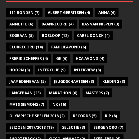
111 RONDEN
(7)
ALBERT GERRITSEN
(4)
ANNA
(6)
ANNETTE
(6)
BAANRECORD
(4)
BAS VAN NISPEN
(3)
BOSBAAN
(5)
BOSLOOP
(12)
CAREL DONCK
(4)
CLUBRECORD
(14)
FAMILIEAVOND
(6)
FRERIK SCHEFFER
(4)
GK
(6)
HCA AVOND
(4)
HOORN
(3)
INTERCLUB
(9)
INTERVIEW
(8)
JAAP EDENBAAN
(5)
JEUGDSCHAATSEN
(3)
KLEDING
(3)
LANGEBAAN
(23)
MARATHON
(6)
MASTERS
(7)
MATS SIEMONS
(7)
NK
(16)
OLYMPISCHE SPELEN 2018
(2)
RECORDS
(5)
RIP
(8)
SEIZOEN 2017/2018
(19)
SELECTIE
(3)
SERGE YORO
(7)
SHORTTRACK
(2)
SICCO JANMAAT
(2)
SKEELEREN
(6)