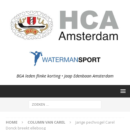
BGA leden flinke korting • Jaap Edenbaan Amsterdam
HOME
COLUMN VAN CAREL
Jarige pechvogel Carel
Donck breekt elleboog