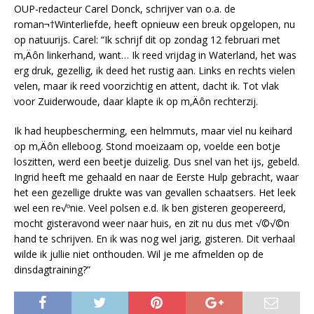
OUP-redacteur Carel Donck, schrijver van o.a. de
roman¬†Winterliefde, heeft opnieuw een breuk opgelopen, nu
op natuurijs. Carel: “Ik schrijf dit op zondag 12 februari met
m‚Äôn linkerhand, want… Ik reed vrijdag in Waterland, het was
erg druk, gezellig, ik deed het rustig aan. Links en rechts vielen
velen, maar ik reed voorzichtig en attent, dacht ik. Tot vlak
voor Zuiderwoude, daar klapte ik op m‚Äôn rechterzij.
Ik had heupbescherming, een helmmuts, maar viel nu keihard
op m‚Äôn elleboog. Stond moeizaam op, voelde een botje
loszitten, werd een beetje duizelig. Dus snel van het ijs, gebeld.
Ingrid heeft me gehaald en naar de Eerste Hulp gebracht, waar
het een gezellige drukte was van gevallen schaatsers. Het leek
wel een re√ºnie. Veel polsen e.d. Ik ben gisteren geopereerd,
mocht gisteravond weer naar huis, en zit nu dus met √©√©n
hand te schrijven. En ik was nog wel jarig, gisteren. Dit verhaal
wilde ik jullie niet onthouden. Wil je me afmelden op de
dinsdagtraining?”