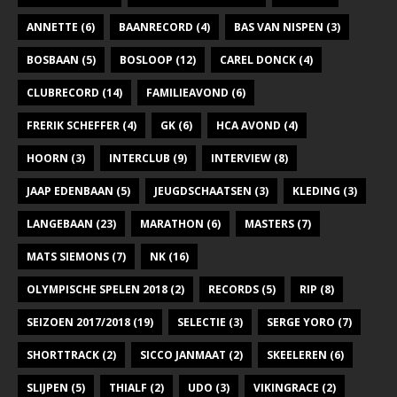
ANNETTE
(6)
BAANRECORD
(4)
BAS VAN NISPEN
(3)
BOSBAAN
(5)
BOSLOOP
(12)
CAREL DONCK
(4)
CLUBRECORD
(14)
FAMILIEAVOND
(6)
FRERIK SCHEFFER
(4)
GK
(6)
HCA AVOND
(4)
HOORN
(3)
INTERCLUB
(9)
INTERVIEW
(8)
JAAP EDENBAAN
(5)
JEUGDSCHAATSEN
(3)
KLEDING
(3)
LANGEBAAN
(23)
MARATHON
(6)
MASTERS
(7)
MATS SIEMONS
(7)
NK
(16)
OLYMPISCHE SPELEN 2018
(2)
RECORDS
(5)
RIP
(8)
SEIZOEN 2017/2018
(19)
SELECTIE
(3)
SERGE YORO
(7)
SHORTTRACK
(2)
SICCO JANMAAT
(2)
SKEELEREN
(6)
SLIJPEN
(5)
THIALF
(2)
UDO
(3)
VIKINGRACE
(2)