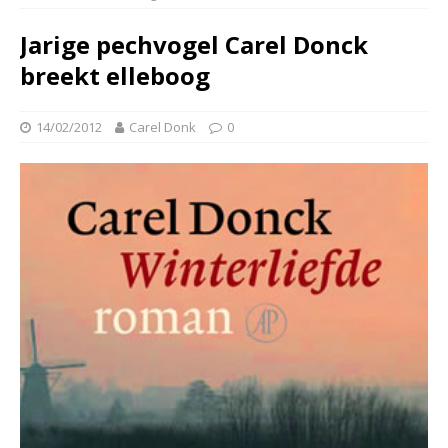
Jarige pechvogel Carel Donck
breekt elleboog
14/02/2012
Carel Donk
0