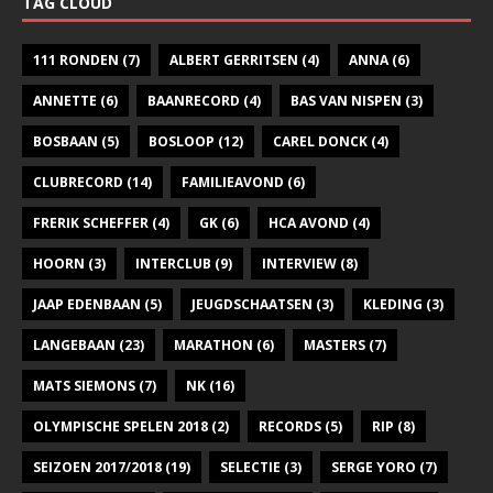
TAG CLOUD
111 RONDEN
(7)
ALBERT GERRITSEN
(4)
ANNA
(6)
ANNETTE
(6)
BAANRECORD
(4)
BAS VAN NISPEN
(3)
BOSBAAN
(5)
BOSLOOP
(12)
CAREL DONCK
(4)
CLUBRECORD
(14)
FAMILIEAVOND
(6)
FRERIK SCHEFFER
(4)
GK
(6)
HCA AVOND
(4)
HOORN
(3)
INTERCLUB
(9)
INTERVIEW
(8)
JAAP EDENBAAN
(5)
JEUGDSCHAATSEN
(3)
KLEDING
(3)
LANGEBAAN
(23)
MARATHON
(6)
MASTERS
(7)
MATS SIEMONS
(7)
NK
(16)
OLYMPISCHE SPELEN 2018
(2)
RECORDS
(5)
RIP
(8)
SEIZOEN 2017/2018
(19)
SELECTIE
(3)
SERGE YORO
(7)