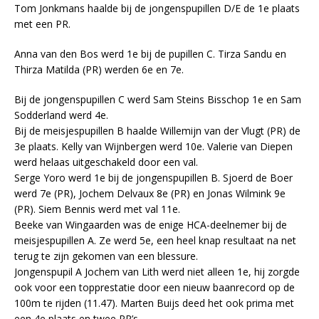
Tom Jonkmans haalde bij de jongenspupillen D/E de 1e plaats
met een PR.
Anna van den Bos werd 1e bij de pupillen C. Tirza Sandu en
Thirza Matilda (PR) werden 6e en 7e.
Bij de jongenspupillen C werd Sam Steins Bisschop 1e en Sam
Sodderland werd 4e.
Bij de meisjespupillen B haalde Willemijn van der Vlugt (PR) de
3e plaats. Kelly van Wijnbergen werd 10e. Valerie van Diepen
werd helaas uitgeschakeld door een val.
Serge Yoro werd 1e bij de jongenspupillen B. Sjoerd de Boer
werd 7e (PR), Jochem Delvaux 8e (PR) en Jonas Wilmink 9e
(PR). Siem Bennis werd met val 11e.
Beeke van Wingaarden was de enige HCA-deelnemer bij de
meisjespupillen A. Ze werd 5e, een heel knap resultaat na net
terug te zijn gekomen van een blessure.
Jongenspupil A Jochem van Lith werd niet alleen 1e, hij zorgde
ook voor een topprestatie door een nieuw baanrecord op de
100m te rijden (11.47). Marten Buijs deed het ook prima met
een 4e plaats en twee PR’s.