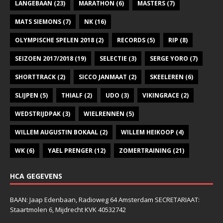
LANGEBAAN
(23)
MARATHON
(6)
MASTERS
(7)
MATS SIEMONS
(7)
NK
(16)
OLYMPISCHE SPELEN 2018
(2)
RECORDS
(5)
RIP
(8)
SEIZOEN 2017/2018
(19)
SELECTIE
(3)
SERGE YORO
(7)
SHORTTRACK
(2)
SICCO JANMAAT
(2)
SKEELEREN
(6)
SLIJPEN
(5)
THIALF
(2)
UDO
(3)
VIKINGRACE
(2)
WEDSTRIJDPAK
(3)
WIELRENNEN
(5)
WILLEM AUGUSTIN BOKAAL
(2)
WILLEM HEIKOOP
(4)
WK
(6)
YAEL PRENGER
(12)
ZOMERTRAINING
(21)
HCA GEGEVENS
BAAN: Jaap Edenbaan, Radioweg 64 Amsterdam SECRETARIAAT:
Staartmolen 6, Mijdrecht KVK 40532742