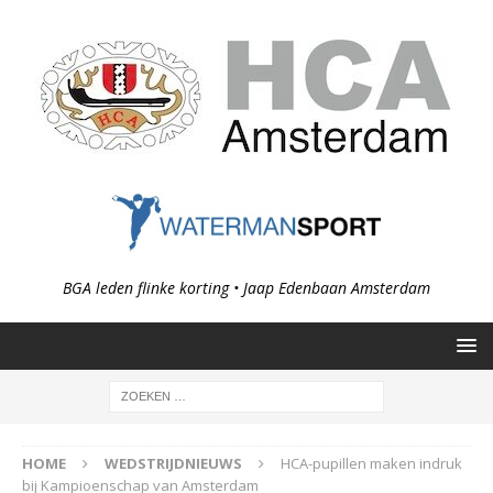
BGA leden flinke korting • Jaap Edenbaan Amsterdam
HOME
WEDSTRIJDNIEUWS
HCA-pupillen maken indruk
bij Kampioenschap van Amsterdam