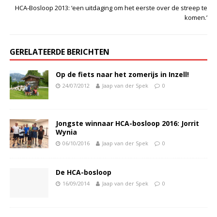
HCA-Bosloop 2013: ‘een uitdaging om het eerste over de streep te
komen.’
GERELATEERDE BERICHTEN
Op de fiets naar het zomerijs in Inzell!
24/07/2012
Jaap van der Spek
0
Jongste winnaar HCA-bosloop 2016: Jorrit
Wynia
06/10/2016
Jaap van der Spek
0
De HCA-bosloop
16/09/2014
Jaap van der Spek
0