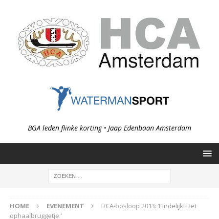
BGA leden flinke korting • Jaap Edenbaan Amsterdam
HOME
EVENEMENT
HCA-bosloop 2013: ‘Eindelijk! Het
ophaalbruggetje.’