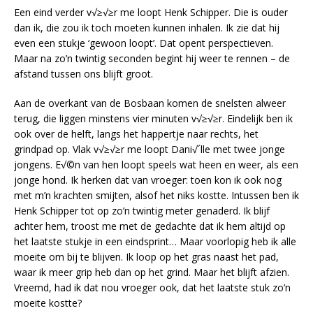
Een eind verder v√≥√≥r me loopt Henk Schipper. Die is ouder
dan ik, die zou ik toch moeten kunnen inhalen. Ik zie dat hij
even een stukje ‘gewoon loopt’. Dat opent perspectieven.
Maar na zo’n twintig seconden begint hij weer te rennen – de
afstand tussen ons blijft groot.
Aan de overkant van de Bosbaan komen de snelsten alweer
terug, die liggen minstens vier minuten v√≥√≥r. Eindelijk ben ik
ook over de helft, langs het happertje naar rechts, het
grindpad op. Vlak v√≥√≥r me loopt Dani√´lle met twee jonge
jongens. E√©n van hen loopt speels wat heen en weer, als een
jonge hond. Ik herken dat van vroeger: toen kon ik ook nog
met m’n krachten smijten, alsof het niks kostte. Intussen ben ik
Henk Schipper tot op zo’n twintig meter genaderd. Ik blijf
achter hem, troost me met de gedachte dat ik hem altijd op
het laatste stukje in een eindsprint… Maar voorlopig heb ik alle
moeite om bij te blijven. Ik loop op het gras naast het pad,
waar ik meer grip heb dan op het grind. Maar het blijft afzien.
Vreemd, had ik dat nou vroeger ook, dat het laatste stuk zo’n
moeite kostte?