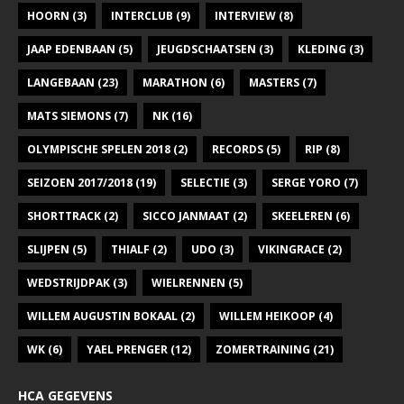
HOORN
(3)
INTERCLUB
(9)
INTERVIEW
(8)
JAAP EDENBAAN
(5)
JEUGDSCHAATSEN
(3)
KLEDING
(3)
LANGEBAAN
(23)
MARATHON
(6)
MASTERS
(7)
MATS SIEMONS
(7)
NK
(16)
OLYMPISCHE SPELEN 2018
(2)
RECORDS
(5)
RIP
(8)
SEIZOEN 2017/2018
(19)
SELECTIE
(3)
SERGE YORO
(7)
SHORTTRACK
(2)
SICCO JANMAAT
(2)
SKEELEREN
(6)
SLIJPEN
(5)
THIALF
(2)
UDO
(3)
VIKINGRACE
(2)
WEDSTRIJDPAK
(3)
WIELRENNEN
(5)
WILLEM AUGUSTIN BOKAAL
(2)
WILLEM HEIKOOP
(4)
WK
(6)
YAEL PRENGER
(12)
ZOMERTRAINING
(21)
HCA GEGEVENS