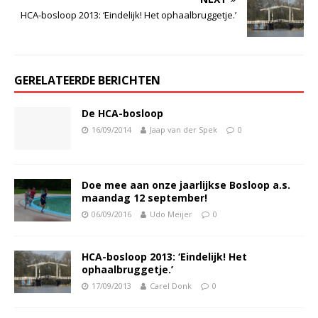
HCA-bosloop 2013: ‘Eindelijk! Het ophaalbruggetje.’
GERELATEERDE BERICHTEN
De HCA-bosloop
16/09/2014
Jaap van der Spek
0
Doe mee aan onze jaarlijkse Bosloop a.s.
maandag 12 september!
06/09/2016
Udo Meijer
0
HCA-bosloop 2013: ‘Eindelijk! Het
ophaalbruggetje.’
17/09/2013
Carel Donk
0