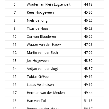
6
Wouter Jan Klein Lugtenbelt
44:18
7
Kees Hoogeveen
45:36
8
Niels de Jong
46:25
9
Titus de Haas
46:28
10
Cor van Blaaderen
46:55
11
Wauter van der Hauw
47:03
12
Martin van der Esch
47:06
13
Jos Hogeveen
48:30
14
Ardjan van der vlugt
48:37
15
Tobias G√∂bel
49:16
16
Lucas Veldhuisen
49:19
17
Herman van der Meulen
49:44
18
Han van Tol
51:18
19
Renee van der Hauw
56:17