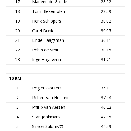
17
Marleen de Goede
28:52
18
Tom Blekemolen
28:59
19
Henk Schippers
30:02
20
Carel Donk
30.05
21
Linde Haagsman
30:11
22
Robin de Smit
30:15
23
Inge Hogeveen
31:21
10 KM
1
Rogier Wouters
35:11
2
Robert van Holstein
37:54
3
Phillip van Aersen
40:22
4
Stan Jonkmans
42:35
5
Simon Salom√©
42:59