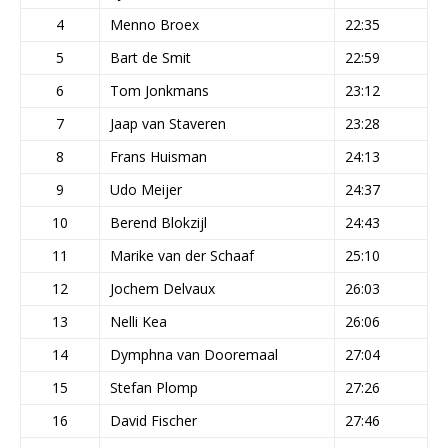
4
Menno Broex
22:35
5
Bart de Smit
22:59
6
Tom Jonkmans
23:12
7
Jaap van Staveren
23:28
8
Frans Huisman
24:13
9
Udo Meijer
24:37
10
Berend Blokzijl
24:43
11
Marike van der Schaaf
25:10
12
Jochem Delvaux
26:03
13
Nelli Kea
26:06
14
Dymphna van Dooremaal
27:04
15
Stefan Plomp
27:26
16
David Fischer
27:46