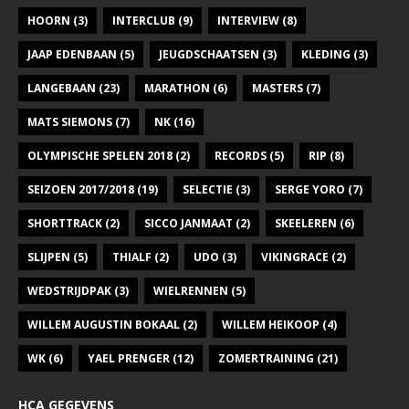
HOORN
(3)
INTERCLUB
(9)
INTERVIEW
(8)
JAAP EDENBAAN
(5)
JEUGDSCHAATSEN
(3)
KLEDING
(3)
LANGEBAAN
(23)
MARATHON
(6)
MASTERS
(7)
MATS SIEMONS
(7)
NK
(16)
OLYMPISCHE SPELEN 2018
(2)
RECORDS
(5)
RIP
(8)
SEIZOEN 2017/2018
(19)
SELECTIE
(3)
SERGE YORO
(7)
SHORTTRACK
(2)
SICCO JANMAAT
(2)
SKEELEREN
(6)
SLIJPEN
(5)
THIALF
(2)
UDO
(3)
VIKINGRACE
(2)
WEDSTRIJDPAK
(3)
WIELRENNEN
(5)
WILLEM AUGUSTIN BOKAAL
(2)
WILLEM HEIKOOP
(4)
WK
(6)
YAEL PRENGER
(12)
ZOMERTRAINING
(21)
HCA GEGEVENS