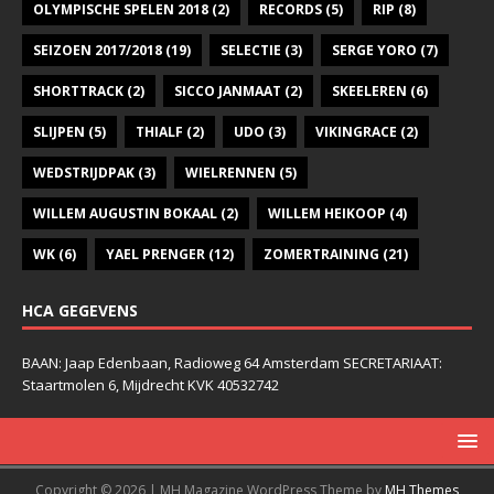
OLYMPISCHE SPELEN 2018
(2)
RECORDS
(5)
RIP
(8)
SEIZOEN 2017/2018
(19)
SELECTIE
(3)
SERGE YORO
(7)
SHORTTRACK
(2)
SICCO JANMAAT
(2)
SKEELEREN
(6)
SLIJPEN
(5)
THIALF
(2)
UDO
(3)
VIKINGRACE
(2)
WEDSTRIJDPAK
(3)
WIELRENNEN
(5)
WILLEM AUGUSTIN BOKAAL
(2)
WILLEM HEIKOOP
(4)
WK
(6)
YAEL PRENGER
(12)
ZOMERTRAINING
(21)
HCA GEGEVENS
BAAN: Jaap Edenbaan, Radioweg 64 Amsterdam SECRETARIAAT:
Staartmolen 6, Mijdrecht KVK 40532742
Copyright © 2026 | MH Magazine WordPress Theme by
MH Themes