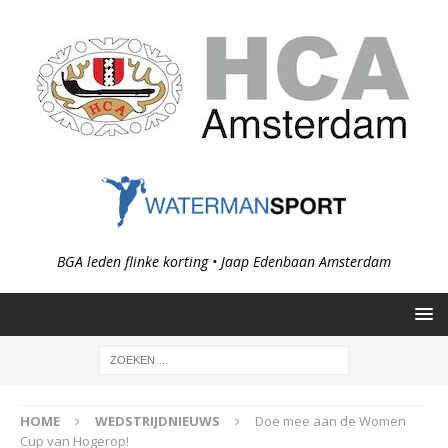
BGA leden flinke korting • Jaap Edenbaan Amsterdam
HOME
WEDSTRIJDNIEUWS
Doe mee aan de Women
Cup van Hogerop!