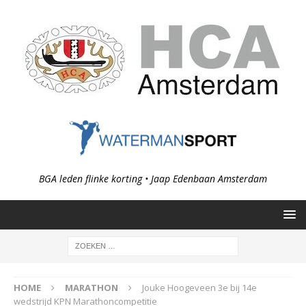
BGA leden flinke korting • Jaap Edenbaan Amsterdam
HOME
MARATHON
Jouke Hoogeveen 3e bij 14e
wedstrijd KPN Marathoncompetitie