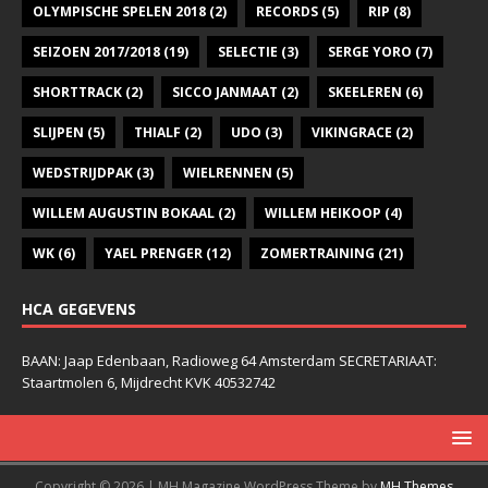
OLYMPISCHE SPELEN 2018
(2)
RECORDS
(5)
RIP
(8)
SEIZOEN 2017/2018
(19)
SELECTIE
(3)
SERGE YORO
(7)
SHORTTRACK
(2)
SICCO JANMAAT
(2)
SKEELEREN
(6)
SLIJPEN
(5)
THIALF
(2)
UDO
(3)
VIKINGRACE
(2)
WEDSTRIJDPAK
(3)
WIELRENNEN
(5)
WILLEM AUGUSTIN BOKAAL
(2)
WILLEM HEIKOOP
(4)
WK
(6)
YAEL PRENGER
(12)
ZOMERTRAINING
(21)
HCA GEGEVENS
BAAN: Jaap Edenbaan, Radioweg 64 Amsterdam SECRETARIAAT:
Staartmolen 6, Mijdrecht KVK 40532742
Copyright © 2026 | MH Magazine WordPress Theme by
MH Themes