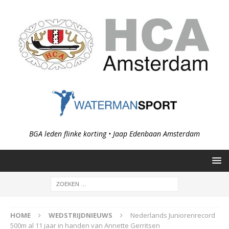
BGA leden flinke korting • Jaap Edenbaan Amsterdam
HOME
WEDSTRIJDNIEUWS
Nederlands Juniorenrecord
500m al 11 jaar in handen van Annette Gerritsen