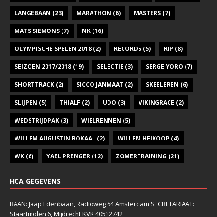
LANGEBAAN
(23)
MARATHON
(6)
MASTERS
(7)
MATS SIEMONS
(7)
NK
(16)
OLYMPISCHE SPELEN 2018
(2)
RECORDS
(5)
RIP
(8)
SEIZOEN 2017/2018
(19)
SELECTIE
(3)
SERGE YORO
(7)
SHORTTRACK
(2)
SICCO JANMAAT
(2)
SKEELEREN
(6)
SLIJPEN
(5)
THIALF
(2)
UDO
(3)
VIKINGRACE
(2)
WEDSTRIJDPAK
(3)
WIELRENNEN
(5)
WILLEM AUGUSTIN BOKAAL
(2)
WILLEM HEIKOOP
(4)
WK
(6)
YAEL PRENGER
(12)
ZOMERTRAINING
(21)
HCA GEGEVENS
BAAN: Jaap Edenbaan, Radioweg 64 Amsterdam SECRETARIAAT:
Staartmolen 6, Mijdrecht KVK 40532742