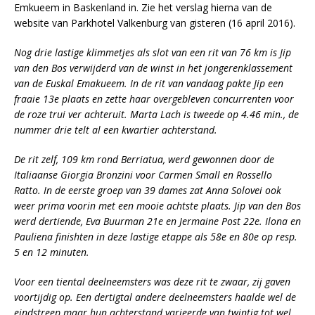
Emkueem in Baskenland in. Zie het verslag hierna van de
website van Parkhotel Valkenburg van gisteren (16 april 2016).
Nog drie lastige klimmetjes als slot van een rit van 76 km is Jip
van den Bos verwijderd van de winst in het jongerenklassement
van de Euskal Emakueem. In de rit van vandaag pakte Jip een
fraaie 13e plaats en zette haar overgebleven concurrenten voor
de roze trui ver achteruit. Marta Lach is tweede op 4.46 min., de
nummer drie telt al een kwartier achterstand.
De rit zelf, 109 km rond Berriatua, werd gewonnen door de
Italiaanse Giorgia Bronzini voor Carmen Small en Rossello
Ratto. In de eerste groep van 39 dames zat Anna Solovei ook
weer prima voorin met een mooie achtste plaats. Jip van den Bos
werd dertiende, Eva Buurman 21e en Jermaine Post 22e. Ilona en
Pauliena finishten in deze lastige etappe als 58e en 80e op resp.
5 en 12 minuten.
Voor een tiental deelneemsters was deze rit te zwaar, zij gaven
voortijdig op. Een dertigtal andere deelneemsters haalde wel de
eindstreep maar hun achterstand varieerde van twintig tot wel