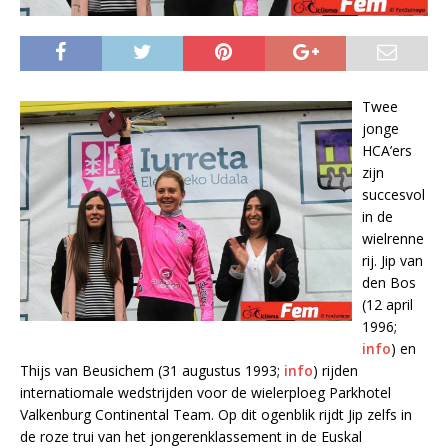
Twee
jonge
HCA’ers
zijn
succesvol
in de
wielrenne
rij. Jip van
den Bos
(12 april
1996;
info
) en
Thijs van Beusichem (31 augustus 1993;
info
) rijden
internatiomale wedstrijden voor de wielerploeg Parkhotel
Valkenburg Continental Team. Op dit ogenblik rijdt Jip zelfs in
de roze trui van het jongerenklassement in de Euskal