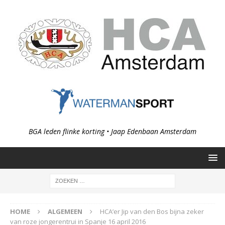
BGA leden flinke korting • Jaap Edenbaan Amsterdam
HOME
ALGEMEEN
HCA’er Jip van den Bos bijna zeker
van roze jongerentrui in Spanje 16 april 2016