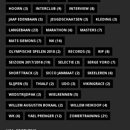
HOORN
(3)
INTERCLUB
(9)
INTERVIEW
(8)
JAAP EDENBAAN
(5)
JEUGDSCHAATSEN
(3)
KLEDING
(3)
LANGEBAAN
(23)
MARATHON
(6)
MASTERS
(7)
MATS SIEMONS
(7)
NK
(16)
OLYMPISCHE SPELEN 2018
(2)
RECORDS
(5)
RIP
(8)
SEIZOEN 2017/2018
(19)
SELECTIE
(3)
SERGE YORO
(7)
SHORTTRACK
(2)
SICCO JANMAAT
(2)
SKEELEREN
(6)
SLIJPEN
(5)
THIALF
(2)
UDO
(3)
VIKINGRACE
(2)
WEDSTRIJDPAK
(3)
WIELRENNEN
(5)
WILLEM AUGUSTIN BOKAAL
(2)
WILLEM HEIKOOP
(4)
WK
(6)
YAEL PRENGER
(12)
ZOMERTRAINING
(21)