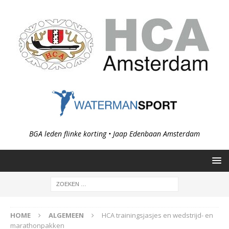
BGA leden flinke korting • Jaap Edenbaan Amsterdam
HOME
ALGEMEEN
HCA trainingsjasjes en wedstrijd- en
marathonpakken