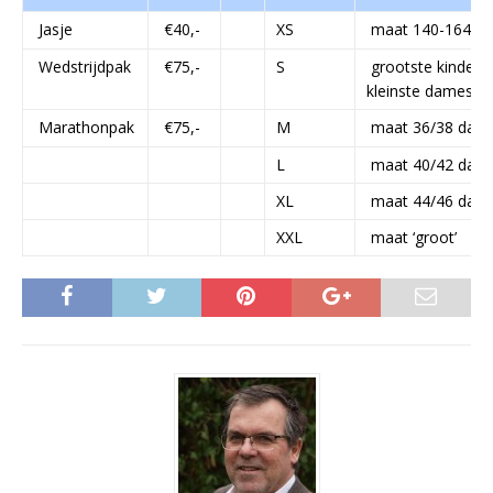
Jasje
€40,-
XS
maat 140-164
Wedstrijdpak
€75,-
S
grootste kinderm
kleinste dames m
Marathonpak
€75,-
M
maat 36/38 dam
L
maat 40/42 dam
XL
maat 44/46 dam
XXL
maat ‘groot’