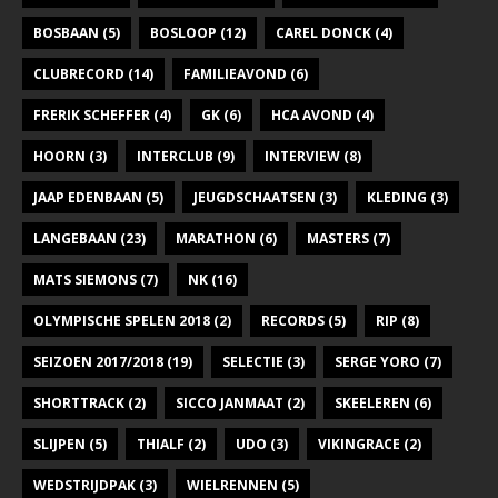
BOSBAAN
(5)
BOSLOOP
(12)
CAREL DONCK
(4)
CLUBRECORD
(14)
FAMILIEAVOND
(6)
FRERIK SCHEFFER
(4)
GK
(6)
HCA AVOND
(4)
HOORN
(3)
INTERCLUB
(9)
INTERVIEW
(8)
JAAP EDENBAAN
(5)
JEUGDSCHAATSEN
(3)
KLEDING
(3)
LANGEBAAN
(23)
MARATHON
(6)
MASTERS
(7)
MATS SIEMONS
(7)
NK
(16)
OLYMPISCHE SPELEN 2018
(2)
RECORDS
(5)
RIP
(8)
SEIZOEN 2017/2018
(19)
SELECTIE
(3)
SERGE YORO
(7)
SHORTTRACK
(2)
SICCO JANMAAT
(2)
SKEELEREN
(6)
SLIJPEN
(5)
THIALF
(2)
UDO
(3)
VIKINGRACE
(2)
WEDSTRIJDPAK
(3)
WIELRENNEN
(5)