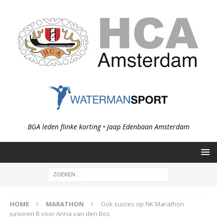
BGA leden flinke korting • Jaap Edenbaan Amsterdam
HOME
MARATHON
Ook succes op NK Marathon
junioren B voor Anna van den Bos