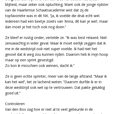
blijheid, maar zeker ook opluchting. Want ook de jonge rijdster
van de Haarlemse Schaatsacademie wist dat zij de
topfavoriete was in dit NK. ’’Ja, ik voelde die druk echt wel.
Iedereen had een beetje zoiets van ‘Anna, dit kan je wel’, maar
dan moet je het toch ook nog doen.’’
Ze bleef er rustig onder, vertelde ze. ’’Ik was best relaxed. Niet
zenuwachtig in ieder geval. Maar ik moet eerlijk zeggen dat ik
me in de wedstrijd ook niet super voelde. Ik had niet het
gevoel dat ik weg zou kunnen rijden. Daarom heb ik mijn hoop
maar op een sprint gevestigd.
Zo kon ik misschien ook winnen, dacht ik.’’
Ze is geen echte sprinter, meer van de lange afstand. ’’Maar ik
kan het wel’’, liet ze lachend weten. ’’Daarom durfde ik er in
deze wedstrijd ook wel op te vertrouwen. Dat pakte gelukkig
goed uit.’’
Controleren
Van den Bos zag hoe er niet al te veel gebeurde in de