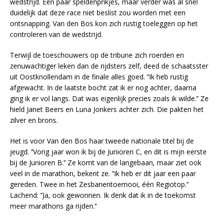
wedstrijd. Een paar speldenprikjes, maar verder was al snel
duidelijk dat deze race niet beslist zou worden met een
ontsnapping. Van den Bos kon zich rustig toeleggen op het
controleren van de wedstrijd.
Terwijl de toeschouwers op de tribune zich roerden en
zenuwachtiger leken dan de rijdsters zelf, deed de schaatsster
uit Oostknollendam in de finale alles goed. ’’Ik heb rustig
afgewacht. In de laatste bocht zat ik er nog achter, daarna
ging ik er vol langs. Dat was eigenlijk precies zoals ik wilde.’’ Ze
hield Janet Beers en Luna Jonkers achter zich. Die pakten het
zilver en brons.
Het is voor Van den Bos haar tweede nationale titel bij de
jeugd. ’’Vorig jaar won ik bij de Junioren C, en dit is mijn eerste
bij de Junioren B.’’ Ze komt van de langebaan, maar ziet ook
veel in de marathon, bekent ze. ’’Ik heb er dit jaar een paar
gereden. Twee in het Zesbanentoernooi, één Regiotop.’’
Lachend: ’’Ja, ook gewonnen. Ik denk dat ik in de toekomst
meer marathons ga rijden.’’