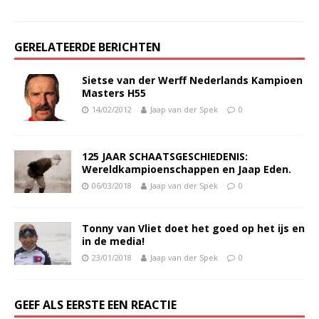
GERELATEERDE BERICHTEN
Sietse van der Werff Nederlands Kampioen
Masters H55
14/02/2012
Jaap van der Spek
0
125 JAAR SCHAATSGESCHIEDENIS:
Wereldkampioenschappen en Jaap Eden.
06/03/2018
Jaap van der Spek
0
Tonny van Vliet doet het goed op het ijs en
in de media!
23/01/2018
Jaap van der Spek
0
GEEF ALS EERSTE EEN REACTIE