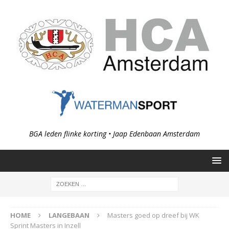
BGA leden flinke korting • Jaap Edenbaan Amsterdam
HOME
LANGEBAAN
Masters goed op dreef bij WK
Sprint Masters in Inzell