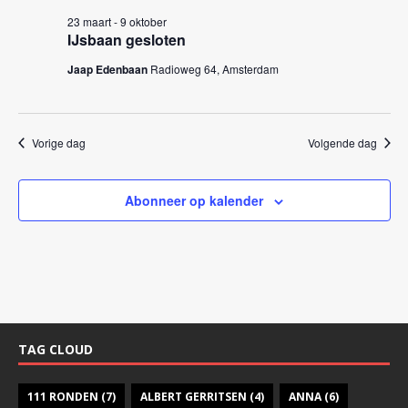
k
n
23 maart
-
9 oktober
e
n
IJsbaan gesloten
a
n
Jaap Edenbaan
Radioweg 64, Amsterdam
v
e
i
n
g
w
Vorige dag
Volgende dag
a
e
t
i
e
Abonneer op kalender
e
r
g
e
v
e
TAG CLOUD
n
n
111 RONDEN
(7)
ALBERT GERRITSEN
(4)
ANNA
(6)