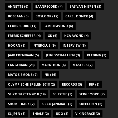
a
ANNETTE
(6)
BAANRECORD
(4)
BAS VAN NISPEN
(3)
v
BOSBAAN
(5)
BOSLOOP
(12)
CAREL DONCK
(4)
i
CLUBRECORD
(14)
FAMILIEAVOND
(6)
g
FRERIK SCHEFFER
(4)
GK
(6)
HCA AVOND
(4)
a
t
HOORN
(3)
INTERCLUB
(9)
INTERVIEW
(8)
i
JAAP EDENBAAN
(5)
JEUGDSCHAATSEN
(3)
KLEDING
(3)
e
LANGEBAAN
(23)
MARATHON
(6)
MASTERS
(7)
MATS SIEMONS
(7)
NK
(16)
OLYMPISCHE SPELEN 2018
(2)
RECORDS
(5)
RIP
(8)
SEIZOEN 2017/2018
(19)
SELECTIE
(3)
SERGE YORO
(7)
SHORTTRACK
(2)
SICCO JANMAAT
(2)
SKEELEREN
(6)
SLIJPEN
(5)
THIALF
(2)
UDO
(3)
VIKINGRACE
(2)