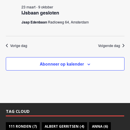
k
n
23 maart
-
9 oktober
e
n
IJsbaan gesloten
a
n
Jaap Edenbaan
Radioweg 64, Amsterdam
v
e
i
n
g
w
Vorige dag
Volgende dag
a
e
t
i
e
Abonneer op kalender
e
r
g
e
v
e
TAG CLOUD
n
n
111 RONDEN
(7)
ALBERT GERRITSEN
(4)
ANNA
(6)