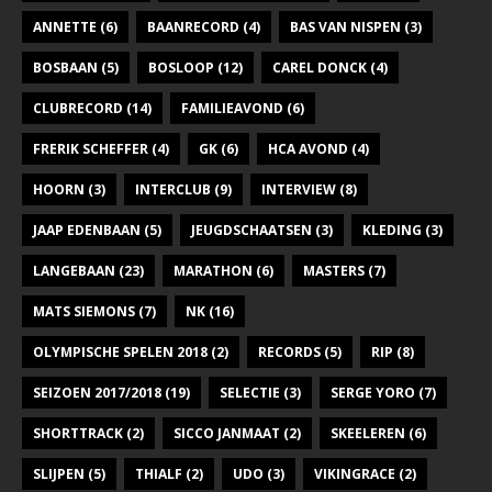
a
ANNETTE
(6)
BAANRECORD
(4)
BAS VAN NISPEN
(3)
v
BOSBAAN
(5)
BOSLOOP
(12)
CAREL DONCK
(4)
i
CLUBRECORD
(14)
FAMILIEAVOND
(6)
g
FRERIK SCHEFFER
(4)
GK
(6)
HCA AVOND
(4)
a
t
HOORN
(3)
INTERCLUB
(9)
INTERVIEW
(8)
i
JAAP EDENBAAN
(5)
JEUGDSCHAATSEN
(3)
KLEDING
(3)
e
LANGEBAAN
(23)
MARATHON
(6)
MASTERS
(7)
MATS SIEMONS
(7)
NK
(16)
OLYMPISCHE SPELEN 2018
(2)
RECORDS
(5)
RIP
(8)
SEIZOEN 2017/2018
(19)
SELECTIE
(3)
SERGE YORO
(7)
SHORTTRACK
(2)
SICCO JANMAAT
(2)
SKEELEREN
(6)
SLIJPEN
(5)
THIALF
(2)
UDO
(3)
VIKINGRACE
(2)