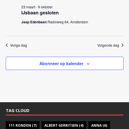
k
n
23 maart
-
9 oktober
e
n
IJsbaan gesloten
a
n
Jaap Edenbaan
Radioweg 64, Amsterdam
v
e
i
n
g
w
Vorige dag
Volgende dag
a
e
t
i
e
Abonneer op kalender
e
r
g
e
v
e
TAG CLOUD
n
n
111 RONDEN
(7)
ALBERT GERRITSEN
(4)
ANNA
(6)