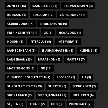
a
ANNETTE
(6)
BAANRECORD
(4)
BAS VAN NISPEN
(3)
v
BOSBAAN
(5)
BOSLOOP
(12)
CAREL DONCK
(4)
i
CLUBRECORD
(14)
FAMILIEAVOND
(6)
g
FRERIK SCHEFFER
(4)
GK
(6)
HCA AVOND
(4)
a
t
HOORN
(3)
INTERCLUB
(9)
INTERVIEW
(8)
i
JAAP EDENBAAN
(5)
JEUGDSCHAATSEN
(3)
KLEDING
(3)
e
LANGEBAAN
(23)
MARATHON
(6)
MASTERS
(7)
MATS SIEMONS
(7)
NK
(16)
OLYMPISCHE SPELEN 2018
(2)
RECORDS
(5)
RIP
(8)
SEIZOEN 2017/2018
(19)
SELECTIE
(3)
SERGE YORO
(7)
SHORTTRACK
(2)
SICCO JANMAAT
(2)
SKEELEREN
(6)
SLIJPEN
(5)
THIALF
(2)
UDO
(3)
VIKINGRACE
(2)