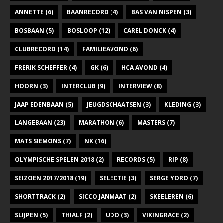
a
ANNETTE
(6)
BAANRECORD
(4)
BAS VAN NISPEN
(3)
v
BOSBAAN
(5)
BOSLOOP
(12)
CAREL DONCK
(4)
i
CLUBRECORD
(14)
FAMILIEAVOND
(6)
g
FRERIK SCHEFFER
(4)
GK
(6)
HCA AVOND
(4)
a
t
HOORN
(3)
INTERCLUB
(9)
INTERVIEW
(8)
i
JAAP EDENBAAN
(5)
JEUGDSCHAATSEN
(3)
KLEDING
(3)
e
LANGEBAAN
(23)
MARATHON
(6)
MASTERS
(7)
MATS SIEMONS
(7)
NK
(16)
OLYMPISCHE SPELEN 2018
(2)
RECORDS
(5)
RIP
(8)
SEIZOEN 2017/2018
(19)
SELECTIE
(3)
SERGE YORO
(7)
SHORTTRACK
(2)
SICCO JANMAAT
(2)
SKEELEREN
(6)
SLIJPEN
(5)
THIALF
(2)
UDO
(3)
VIKINGRACE
(2)