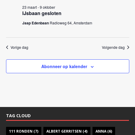
k
n
23 maart
-
9 oktober
e
n
IJsbaan gesloten
a
n
Jaap Edenbaan
Radioweg 64, Amsterdam
v
e
i
n
g
w
Vorige dag
Volgende dag
a
e
t
i
e
Abonneer op kalender
e
r
g
e
v
e
TAG CLOUD
n
n
111 RONDEN
(7)
ALBERT GERRITSEN
(4)
ANNA
(6)