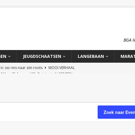
BGA l
GEN
JEUGDSCHAATSEN
LANGEBAAN
MARA
n NK en Clubrecord 5k Quinty
ALGEMEEN
pioenschap HCA 2026
ALGEMEEN
rd 1500m Meike Ketelaars
LANGEBAAN
rds op de 700m: Meike en Sjors
ALGEMEEN
o: op reis naar zijn roots
MOOI VERHAAL
Zoek naar Eve