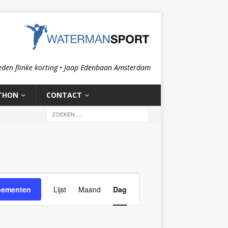
eden flinke korting • Jaap Edenbaan Amsterdam
THON
CONTACT
E
nementen
Lijst
Maand
Dag
v
e
n