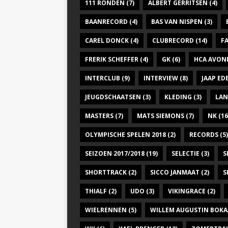
g
111 RONDEN
(7)
ALBERT GERRITSEN
(4)
.
a
BAANRECORD
(4)
BAS VAN NISPEN
(3)
t
CAREL DONCK
(4)
CLUBRECORD
(14)
F
i
FRERIK SCHEFFER
(4)
GK
(6)
HCA AVON
e
INTERCLUB
(9)
INTERVIEW
(8)
JAAP E
JEUGDSCHAATSEN
(3)
KLEDING
(3)
LAN
MASTERS
(7)
MATS SIEMONS
(7)
NK
(16
OLYMPISCHE SPELEN 2018
(2)
RECORDS
(5)
SEIZOEN 2017/2018
(19)
SELECTIE
(3)
S
SHORTTRACK
(2)
SICCO JANMAAT
(2)
S
THIALF
(2)
UDO
(3)
VIKINGRACE
(2)
WIELRENNEN
(5)
WILLEM AUGUSTIN BOKA