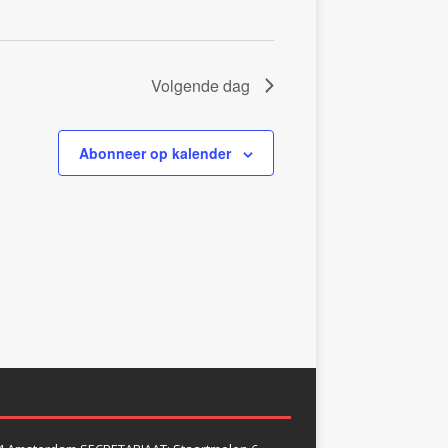
i
g
a
t
Volgende dag
i
e
Abonneer op kalender