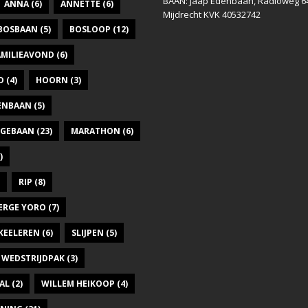
BAAN: Jaap Edenbaan, Radioweg 6
ANNA
(6)
ANNETTE
(6)
Mijdrecht KVK 40532742
BOSBAAN
(5)
BOSLOOP
(12)
AMILIEAVOND
(6)
D
(4)
HOORN
(3)
DENBAAN
(5)
GEBAAN
(23)
MARATHON
(6)
)
RIP
(8)
ERGE YORO
(7)
KEELEREN
(6)
SLIJPEN
(5)
WEDSTRIJDPAK
(3)
AL
(2)
WILLEM HEIKOOP
(4)