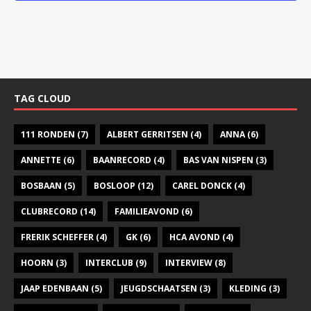
a
v
i
g
a
TAG CLOUD
t
111 RONDEN
(7)
ALBERT GERRITSEN
(4)
ANNA
(6)
i
ANNETTE
(6)
BAANRECORD
(4)
BAS VAN NISPEN
e
(3)
BOSBAAN
(5)
BOSLOOP
(12)
CAREL DONCK
(4)
CLUBRECORD
(14)
FAMILIEAVOND
(6)
FRERIK SCHEFFER
(4)
GK
(6)
HCA AVOND
(4)
HOORN
(3)
INTERCLUB
(9)
INTERVIEW
(8)
JAAP EDENBAAN
(5)
JEUGDSCHAATSEN
(3)
KLEDING
(3)