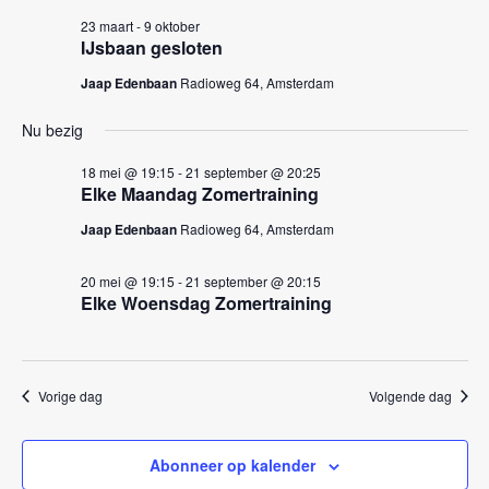
k
n
23 maart
-
9 oktober
e
n
IJsbaan gesloten
a
n
Jaap Edenbaan
Radioweg 64, Amsterdam
v
e
i
Nu bezig
n
g
w
18 mei @ 19:15
-
21 september @ 20:25
a
Elke Maandag Zomertraining
e
t
Jaap Edenbaan
Radioweg 64, Amsterdam
i
e
e
r
20 mei @ 19:15
-
21 september @ 20:15
Elke Woensdag Zomertraining
g
e
v
Vorige dag
Volgende dag
e
n
Abonneer op kalender
n