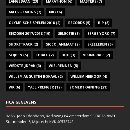
LANGEBAAN
(23)
MARATHON
(6)
MASTERS
(7)
MATS SIEMONS
(7)
NK
(16)
OLYMPISCHE SPELEN 2018
(2)
RECORDS
(5)
RIP
(8)
SEIZOEN 2017/2018
(19)
SELECTIE
(3)
SERGE YORO
(7)
SHORTTRACK
(2)
SICCO JANMAAT
(2)
SKEELEREN
(6)
SLIJPEN
(5)
THIALF
(2)
UDO
(3)
VIKINGRACE
(2)
WEDSTRIJDPAK
(3)
WIELRENNEN
(5)
WILLEM AUGUSTIN BOKAAL
(2)
WILLEM HEIKOOP
(4)
WK
(6)
YAEL PRENGER
(12)
ZOMERTRAINING
(21)
HCA GEGEVENS
BAAN: Jaap Edenbaan, Radioweg 64 Amsterdam SECRETARIAAT:
Staartmolen 6, Mijdrecht KVK 40532742