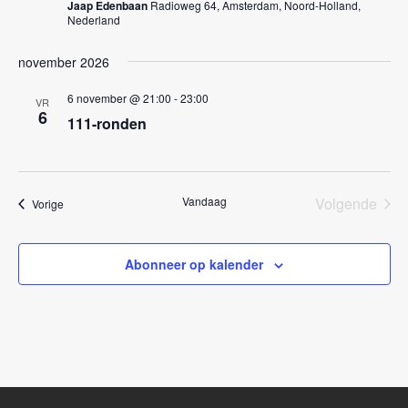
Jaap Edenbaan
Radioweg 64, Amsterdam, Noord-Holland,
a
Nederland
v
november 2026
i
g
6 november @ 21:00
-
23:00
VR
6
111-ronden
a
t
i
Vandaag
Volgende
Evenementen
Vorige
e
Eveneme
Abonneer op kalender