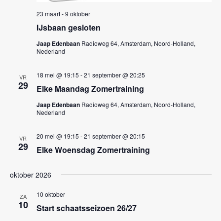
k
n
23 maart
-
9 oktober
e
n
IJsbaan gesloten
a
n
v
Jaap Edenbaan
Radioweg 64, Amsterdam, Noord-Holland,
e
Nederland
i
n
g
18 mei @ 19:15
-
21 september @ 20:25
w
VR
a
29
Elke Maandag Zomertraining
e
t
Jaap Edenbaan
Radioweg 64, Amsterdam, Noord-Holland,
i
e
Nederland
e
r
20 mei @ 19:15
-
21 september @ 20:15
g
VR
29
Elke Woensdag Zomertraining
e
v
oktober 2026
e
10 oktober
ZA
n
10
Start schaatsseizoen 26/27
n