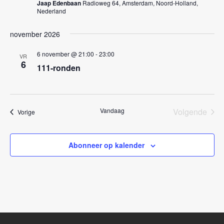
Jaap Edenbaan
Radioweg 64, Amsterdam, Noord-Holland,
a
Nederland
v
november 2026
i
g
6 november @ 21:00
-
23:00
VR
6
111-ronden
a
t
i
Vandaag
Volgende
Evenementen
Vorige
e
Eveneme
Abonneer op kalender