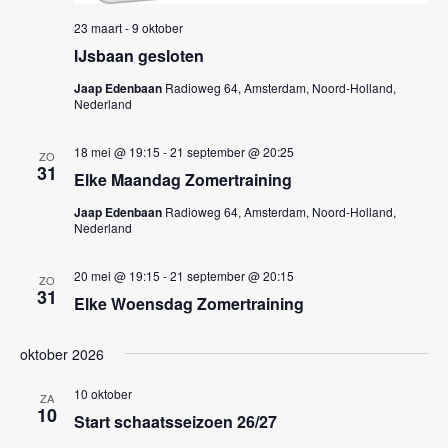
k
n
23 maart
-
9 oktober
e
n
IJsbaan gesloten
a
n
v
Jaap Edenbaan
Radioweg 64, Amsterdam, Noord-Holland,
e
Nederland
i
n
g
18 mei @ 19:15
-
21 september @ 20:25
w
ZO
a
31
Elke Maandag Zomertraining
e
t
Jaap Edenbaan
Radioweg 64, Amsterdam, Noord-Holland,
i
e
Nederland
e
r
20 mei @ 19:15
-
21 september @ 20:15
g
ZO
31
Elke Woensdag Zomertraining
e
v
oktober 2026
e
10 oktober
ZA
n
10
Start schaatsseizoen 26/27
n