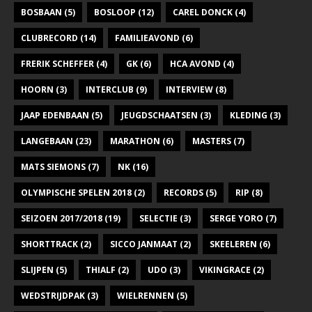
BOSBAAN
(5)
BOSLOOP
(12)
CAREL DONCK
(4)
CLUBRECORD
(14)
FAMILIEAVOND
(6)
FRERIK SCHEFFER
(4)
GK
(6)
HCA AVOND
(4)
HOORN
(3)
INTERCLUB
(9)
INTERVIEW
(8)
JAAP EDENBAAN
(5)
JEUGDSCHAATSEN
(3)
KLEDING
(3)
LANGEBAAN
(23)
MARATHON
(6)
MASTERS
(7)
MATS SIEMONS
(7)
NK
(16)
OLYMPISCHE SPELEN 2018
(2)
RECORDS
(5)
RIP
(8)
SEIZOEN 2017/2018
(19)
SELECTIE
(3)
SERGE YORO
(7)
SHORTTRACK
(2)
SICCO JANMAAT
(2)
SKEELEREN
(6)
SLIJPEN
(5)
THIALF
(2)
UDO
(3)
VIKINGRACE
(2)
WEDSTRIJDPAK
(3)
WIELRENNEN
(5)