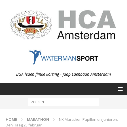
BGA leden flinke korting • Jaap Edenbaan Amsterdam
HOME
MARATHON
NK Marathon Pupillen en Junioren,
Den Haag 25 februari