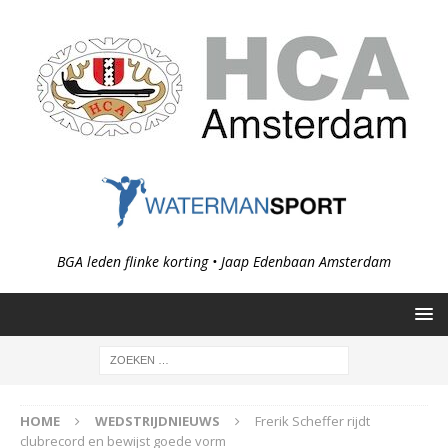
BGA leden flinke korting • Jaap Edenbaan Amsterdam
HOME
WEDSTRIJDNIEUWS
Frerik Scheffer rijdt
clubrecord en bewijst goede vorm