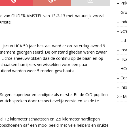
– Pri
– Gro
lad van OUDER-AMSTEL van 13-2-13 met natuurlijk vooral
– Ind
Amstel:
– Sch
– Li
sclub HCA 50 jaar bestaat werd er op zaterdag avond 9
– Ins
evenement georganiseerd. De omstandigheden waren zwaar
. Lichte sneeuwvlokken daalde continu op de baan en op
– HCA
schaatsen hun ijzers verwisselden voor een paar
– HC
uitend werden weer 5 ronden geschaatst.
– Con
– Ins
egers superieur en eindigde als eerste. Bij de C/D-pupillen
>> Mi
n zich spreken door respectievelijk eerste en zesde te
al 12 kilometer schaatsten en 2,5 kilometer hardliepen.
oopschoenen gaf een mooi beeld met vele helpers en drukte