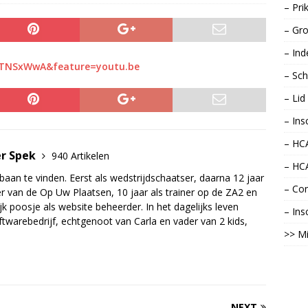
– Pri
– Gro
– Ind
ATNSxWwA&feature=youtu.be
– Sch
– Li
– Ins
– HCA
er Spek
940 Artikelen
– HC
baan te vinden. Eerst als wedstrijdschaatser, daarna 12 jaar
– Con
r van de Op Uw Plaatsen, 10 jaar als trainer op de ZA2 en
jk poosje als website beheerder. In het dagelijks leven
– Ins
twarebedrijf, echtgenoot van Carla en vader van 2 kids,
>> Mi
NEXT