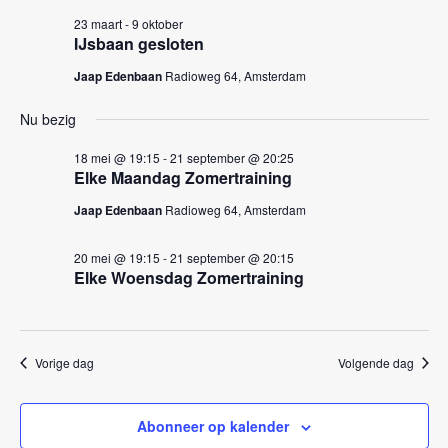
k
n
23 maart
-
9 oktober
e
n
IJsbaan gesloten
a
n
Jaap Edenbaan
Radioweg 64, Amsterdam
v
e
i
Nu bezig
n
g
w
18 mei @ 19:15
-
21 september @ 20:25
a
Elke Maandag Zomertraining
e
t
Jaap Edenbaan
Radioweg 64, Amsterdam
i
e
e
r
20 mei @ 19:15
-
21 september @ 20:15
Elke Woensdag Zomertraining
g
e
v
Vorige dag
Volgende dag
e
n
Abonneer op kalender
n