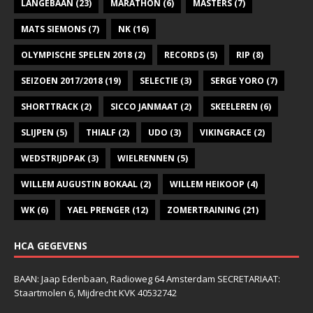
LANGEBAAN
(23)
MARATHON
(6)
MASTERS
(7)
MATS SIEMONS
(7)
NK
(16)
OLYMPISCHE SPELEN 2018
(2)
RECORDS
(5)
RIP
(8)
SEIZOEN 2017/2018
(19)
SELECTIE
(3)
SERGE YORO
(7)
SHORTTRACK
(2)
SICCO JANMAAT
(2)
SKEELEREN
(6)
SLIJPEN
(5)
THIALF
(2)
UDO
(3)
VIKINGRACE
(2)
WEDSTRIJDPAK
(3)
WIELRENNEN
(5)
WILLEM AUGUSTIN BOKAAL
(2)
WILLEM HEIKOOP
(4)
WK
(6)
YAEL PRENGER
(12)
ZOMERTRAINING
(21)
HCA GEGEVENS
BAAN: Jaap Edenbaan, Radioweg 64 Amsterdam SECRETARIAAT:
Staartmolen 6, Mijdrecht KVK 40532742