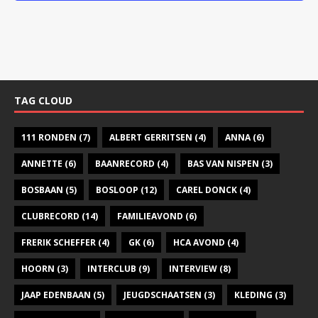
a
v
i
g
a
TAG CLOUD
t
111 RONDEN
(7)
ALBERT GERRITSEN
(4)
ANNA
(6)
i
ANNETTE
(6)
BAANRECORD
(4)
BAS VAN NISPEN
e
(3)
BOSBAAN
(5)
BOSLOOP
(12)
CAREL DONCK
(4)
CLUBRECORD
(14)
FAMILIEAVOND
(6)
FRERIK SCHEFFER
(4)
GK
(6)
HCA AVOND
(4)
HOORN
(3)
INTERCLUB
(9)
INTERVIEW
(8)
JAAP EDENBAAN
(5)
JEUGDSCHAATSEN
(3)
KLEDING
(3)