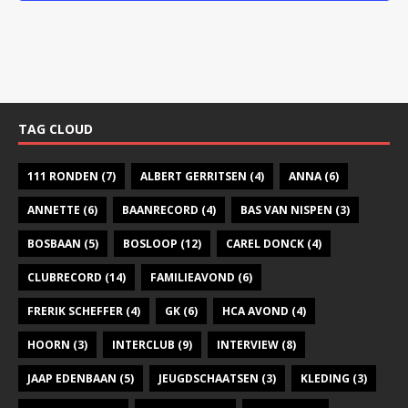
a
v
i
g
a
TAG CLOUD
t
111 RONDEN
(7)
ALBERT GERRITSEN
(4)
ANNA
(6)
i
ANNETTE
(6)
BAANRECORD
(4)
BAS VAN NISPEN
e
(3)
BOSBAAN
(5)
BOSLOOP
(12)
CAREL DONCK
(4)
CLUBRECORD
(14)
FAMILIEAVOND
(6)
FRERIK SCHEFFER
(4)
GK
(6)
HCA AVOND
(4)
HOORN
(3)
INTERCLUB
(9)
INTERVIEW
(8)
JAAP EDENBAAN
(5)
JEUGDSCHAATSEN
(3)
KLEDING
(3)