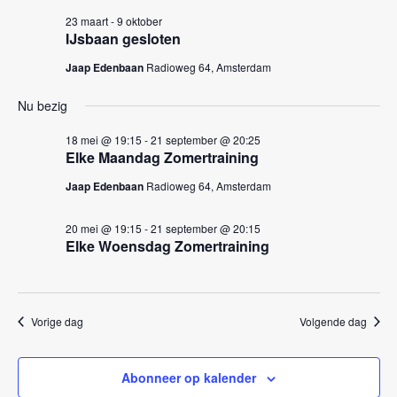
k
n
23 maart
-
9 oktober
e
n
IJsbaan gesloten
a
n
Jaap Edenbaan
Radioweg 64, Amsterdam
v
e
i
Nu bezig
n
g
w
18 mei @ 19:15
-
21 september @ 20:25
a
Elke Maandag Zomertraining
e
t
Jaap Edenbaan
Radioweg 64, Amsterdam
i
e
e
r
20 mei @ 19:15
-
21 september @ 20:15
Elke Woensdag Zomertraining
g
e
v
Vorige dag
Volgende dag
e
n
Abonneer op kalender
n