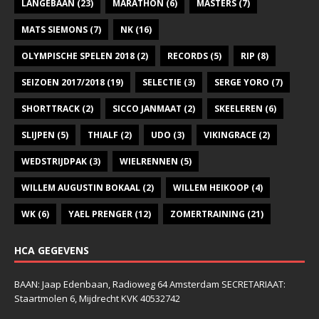
LANGEBAAN
(23)
MARATHON
(6)
MASTERS
(7)
MATS SIEMONS
(7)
NK
(16)
OLYMPISCHE SPELEN 2018
(2)
RECORDS
(5)
RIP
(8)
SEIZOEN 2017/2018
(19)
SELECTIE
(3)
SERGE YORO
(7)
SHORTTRACK
(2)
SICCO JANMAAT
(2)
SKEELEREN
(6)
SLIJPEN
(5)
THIALF
(2)
UDO
(3)
VIKINGRACE
(2)
WEDSTRIJDPAK
(3)
WIELRENNEN
(5)
WILLEM AUGUSTIN BOKAAL
(2)
WILLEM HEIKOOP
(4)
WK
(6)
YAEL PRENGER
(12)
ZOMERTRAINING
(21)
HCA GEGEVENS
BAAN: Jaap Edenbaan, Radioweg 64 Amsterdam SECRETARIAAT:
Staartmolen 6, Mijdrecht KVK 40532742