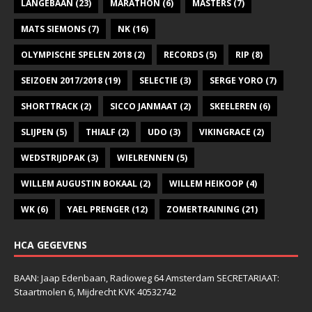
LANGEBAAN
(23)
MARATHON
(6)
MASTERS
(7)
MATS SIEMONS
(7)
NK
(16)
OLYMPISCHE SPELEN 2018
(2)
RECORDS
(5)
RIP
(8)
SEIZOEN 2017/2018
(19)
SELECTIE
(3)
SERGE YORO
(7)
SHORTTRACK
(2)
SICCO JANMAAT
(2)
SKEELEREN
(6)
SLIJPEN
(5)
THIALF
(2)
UDO
(3)
VIKINGRACE
(2)
WEDSTRIJDPAK
(3)
WIELRENNEN
(5)
WILLEM AUGUSTIN BOKAAL
(2)
WILLEM HEIKOOP
(4)
WK
(6)
YAEL PRENGER
(12)
ZOMERTRAINING
(21)
HCA GEGEVENS
BAAN: Jaap Edenbaan, Radioweg 64 Amsterdam SECRETARIAAT:
Staartmolen 6, Mijdrecht KVK 40532742