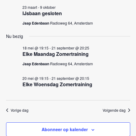
k
n
23 maart
-
9 oktober
e
n
IJsbaan gesloten
a
n
Jaap Edenbaan
Radioweg 64, Amsterdam
v
e
i
Nu bezig
n
g
w
18 mei @ 19:15
-
21 september @ 20:25
a
Elke Maandag Zomertraining
e
t
Jaap Edenbaan
Radioweg 64, Amsterdam
i
e
e
r
20 mei @ 19:15
-
21 september @ 20:15
Elke Woensdag Zomertraining
g
e
v
Vorige dag
Volgende dag
e
n
Abonneer op kalender
n