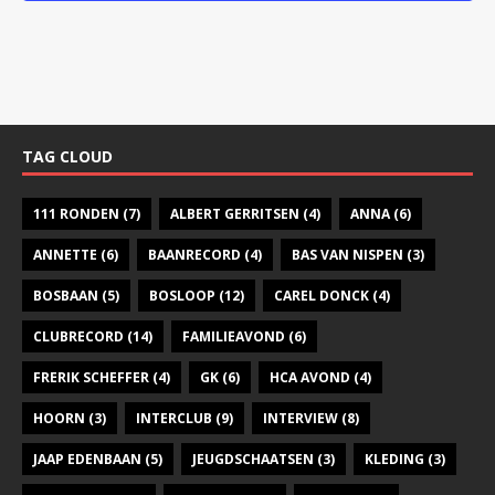
a
v
i
g
a
TAG CLOUD
t
111 RONDEN
(7)
ALBERT GERRITSEN
(4)
ANNA
(6)
i
ANNETTE
(6)
BAANRECORD
(4)
BAS VAN NISPEN
e
(3)
BOSBAAN
(5)
BOSLOOP
(12)
CAREL DONCK
(4)
CLUBRECORD
(14)
FAMILIEAVOND
(6)
FRERIK SCHEFFER
(4)
GK
(6)
HCA AVOND
(4)
HOORN
(3)
INTERCLUB
(9)
INTERVIEW
(8)
JAAP EDENBAAN
(5)
JEUGDSCHAATSEN
(3)
KLEDING
(3)