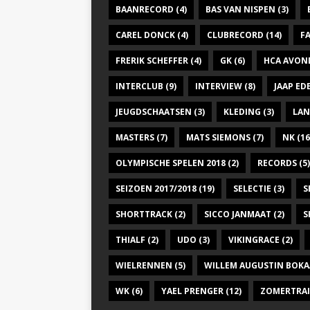
BAANRECORD
(4)
BAS VAN NISPEN
(3)
CAREL DONCK
(4)
CLUBRECORD
(14)
F
FRERIK SCHEFFER
(4)
GK
(6)
HCA AVON
INTERCLUB
(9)
INTERVIEW
(8)
JAAP E
JEUGDSCHAATSEN
(3)
KLEDING
(3)
LAN
MASTERS
(7)
MATS SIEMONS
(7)
NK
(16
OLYMPISCHE SPELEN 2018
(2)
RECORDS
(5)
SEIZOEN 2017/2018
(19)
SELECTIE
(3)
S
SHORTTRACK
(2)
SICCO JANMAAT
(2)
S
THIALF
(2)
UDO
(3)
VIKINGRACE
(2)
WIELRENNEN
(5)
WILLEM AUGUSTIN BOKA
WK
(6)
YAEL PRENGER
(12)
ZOMERTRA