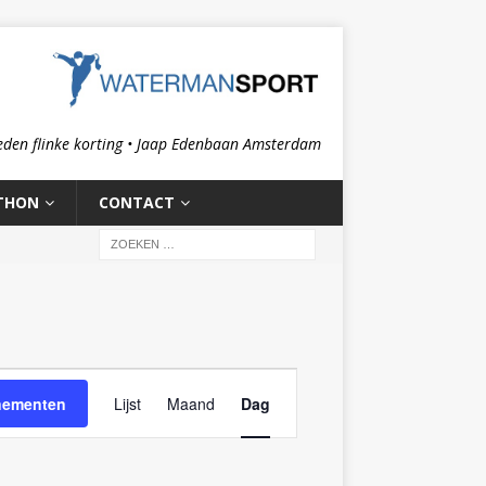
eden flinke korting • Jaap Edenbaan Amsterdam
THON
CONTACT
E
nementen
Lijst
Maand
Dag
v
e
n