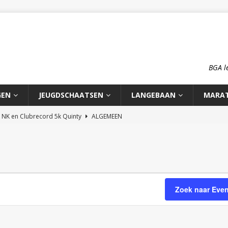
BGA l
GEN
JEUGDSCHAATSEN
LANGEBAAN
MARA
n NK en Clubrecord 5k Quinty
ALGEMEEN
pioenschap HCA 2026
ALGEMEEN
rd 1500m Meike Ketelaars
LANGEBAAN
rds op de 700m: Meike en Sjors
ALGEMEEN
o: op reis naar zijn roots
MOOI VERHAAL
Zoek naar Eve