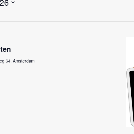
026
oten
eg 64, Amsterdam