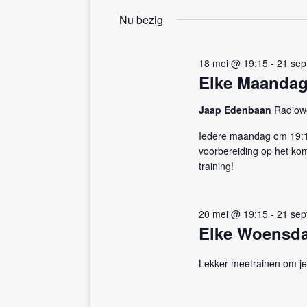
n
v
Nu bezig
e
w
n
e
e
18 mei @ 19:15
-
21 sep
e
m
Elke Maandag
e
r
n
Jaap Edenbaan
Radiow
g
t
e
e
Iedere maandag om 19:15 
n
voorbereiding op het kom
v
m
training!
e
e
t
n
k
20 mei @ 19:15
-
21 sep
n
e
Elke Woensda
y
a
w
v
Lekker meetrainen om je
o
r
i
d