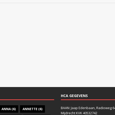
HCA GEGEVENS
BAAN: Jaap Edenbaan, Radioweg 6
ANNA
(6)
ANNETTE
(6)
Mijdrecht KVK 40532742