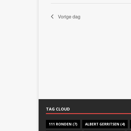
g
.
a
Vorige dag
t
i
e
TAG CLOUD
111 RONDEN
(7)
ALBERT GERRITSEN
(4)