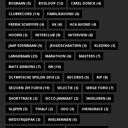
BOSBAAN
(5)
BOSLOOP
(12)
CAREL DONCK
(4)
CLUBRECORD
(14)
FAMILIEAVOND
(6)
FRERIK SCHEFFER
(4)
GK
(6)
HCA AVOND
(4)
HOORN
(3)
INTERCLUB
(9)
INTERVIEW
(8)
JAAP EDENBAAN
(5)
JEUGDSCHAATSEN
(3)
KLEDING
(3)
LANGEBAAN
(23)
MARATHON
(6)
MASTERS
(7)
MATS SIEMONS
(7)
NK
(16)
OLYMPISCHE SPELEN 2018
(2)
RECORDS
(5)
RIP
(8)
SEIZOEN 2017/2018
(19)
SELECTIE
(3)
SERGE YORO
(7)
SHORTTRACK
(2)
SICCO JANMAAT
(2)
SKEELEREN
(6)
SLIJPEN
(5)
THIALF
(2)
UDO
(3)
VIKINGRACE
(2)
WEDSTRIJDPAK
(3)
WIELRENNEN
(5)