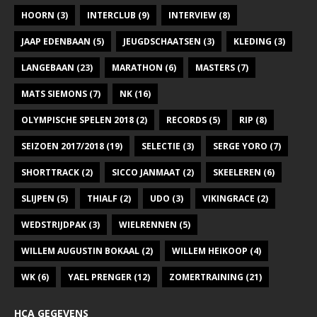
HOORN
(3)
INTERCLUB
(9)
INTERVIEW
(8)
JAAP EDENBAAN
(5)
JEUGDSCHAATSEN
(3)
KLEDING
(3)
LANGEBAAN
(23)
MARATHON
(6)
MASTERS
(7)
MATS SIEMONS
(7)
NK
(16)
OLYMPISCHE SPELEN 2018
(2)
RECORDS
(5)
RIP
(8)
SEIZOEN 2017/2018
(19)
SELECTIE
(3)
SERGE YORO
(7)
SHORTTRACK
(2)
SICCO JANMAAT
(2)
SKEELEREN
(6)
SLIJPEN
(5)
THIALF
(2)
UDO
(3)
VIKINGRACE
(2)
WEDSTRIJDPAK
(3)
WIELRENNEN
(5)
WILLEM AUGUSTIN BOKAAL
(2)
WILLEM HEIKOOP
(4)
WK
(6)
YAEL PRENGER
(12)
ZOMERTRAINING
(21)
HCA GEGEVENS