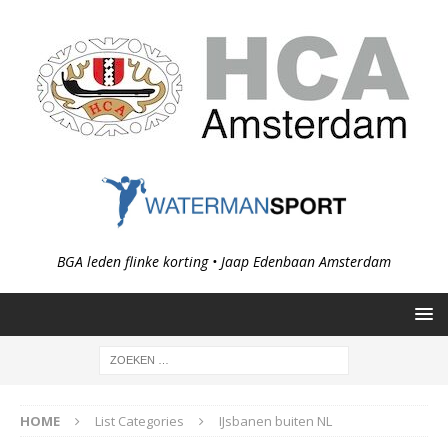
BGA leden flinke korting • Jaap Edenbaan Amsterdam
HOME
List Categories
IJsbanen buiten NL