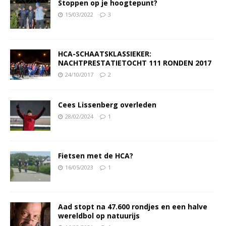
Stoppen op je hoogtepunt?
15/03/2022
3
HCA-SCHAATSKLASSIEKER:
NACHTPRESTATIETOCHT 111 RONDEN 2017
24/10/2017
2
Cees Lissenberg overleden
28/02/2024
1
Fietsen met de HCA?
16/05/2023
1
Aad stopt na 47.600 rondjes en een halve
wereldbol op natuurijs